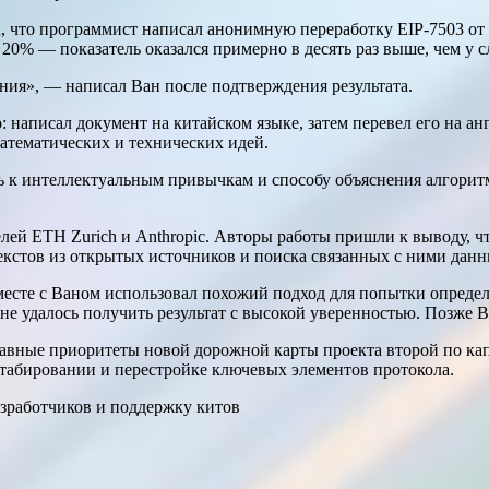
 что программист написал анонимную переработку EIP-7503 от д
 20% — показатель оказался примерно в десять раз выше, чем у 
ения», — написал Ван после подтверждения результата.
о: написал документ на китайском языке, затем перевел его на 
атематических и технических идей.
 к интеллектуальным привычкам и способу объяснения алгоритм
елей ETH Zurich и Anthropic. Авторы работы пришли к выводу, 
кстов из открытых источников и поиска связанных с ними данн
 вместе с Ваном использовал похожий подход для попытки опреде
е удалось получить результат с высокой уверенностью. Позже В
лавные приоритеты новой дорожной карты проекта второй по ка
штабировании и перестройке ключевых элементов протокола.
азработчиков и поддержку китов