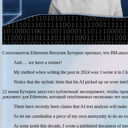
Сооснователь Ethereum Виталик Бутерин признал, что ИИ-анал
And … we have a winner!
My method when writing the post in 2024 was: I wrote it in Chine
Notice that the stylistic hints that his AI picked up on were in
22 июня Бутерин запустил публичный эксперимент, чтобы про
документ для Ethereum, который опубликовал несколько лет наз
There have recently been claims that AI text analysis will mak
So let me cannibalize a piece of my own anonymity to do an ex
At some point this decade, I wrote a published document of 