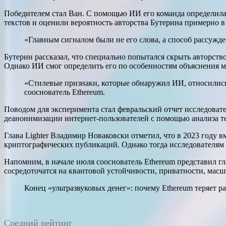
Победителем стал Ван. С помощью ИИ его команда определила,
текстов и оценили вероятность авторства Бутерина примерно в
«Главным сигналом были не его слова, а способ рассужд
Бутерин рассказал, что специально попытался скрыть авторств
Однако ИИ смог определить его по особенностям объяснения м
«Стилевые признаки, которые обнаружил ИИ, относились
сооснователь Ethereum.
Поводом для эксперимента стал февральский отчет исследоват
деанонимизации интернет-пользователей с помощью анализа те
Глава Lighter Владимир Новаковски отметил, что в 2023 году
криптографических публикаций. Однако тогда исследователям н
Напомним, в начале июля сооснователь Ethereum представил г
сосредоточатся на квантовой устойчивости, приватности, мас
Конец «ультразвуковых денег»: почему Ethereum теряет р
Средний рейтинг