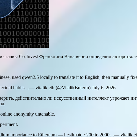
из главы Co-Invest Фрэнклина Вана верно определил авторство 
se, used qwen2.5 locally to translate it to English, then manually fixed 
tellectual habits…— vitalik.eth (@VitalikButerin) July 6, 2026
верить, действительно ли искусственный интеллект угрожает и
ад.
e online anonymity untenable.
periment.
medium importance to Ethereum — I estimate ~200 to 2000…— vitalik.et