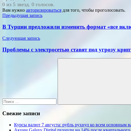
0 из 5 звезд. 0 голосов.
Вам нужно
авторизироваться
для того, чтобы проголосовать.
Навигация
Предыдущая запись
по
В Турции предложили изменить формат «все вклю
записям
Следующая запись
Проблемы с электросетью ставят под угрозу крип
Поиск
для:
Поиск
Свежие записи
Курсы валют 7 августа: рубль рухнул ко всем основным 
Акции Galaxy Digital рухнули на 14% после квартального