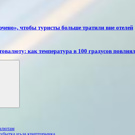
чено», чтобы туристы больше тратили вне отелей
товалюту: как температура в 100 градусов повлия
валютам
 убытка из-за крипторынка