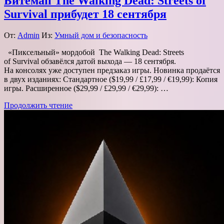
Битемап The Walking Dead: Streets of
Survival прибудет 18 сентября
От:
Admin
Из:
Умный дом и безопасность
«Пиксельный» мордобой The Walking Dead: Streets
of Survival обзавёлся датой выхода — 18 сентября.
На консолях уже доступен предзаказ игры. Новинка продаётся
в двух изданиях: Стандартное ($19,99 / £17,99 / €19,99): Копия
игры. Расширенное ($29,99 / £29,99 / €29,99): …
Продолжить чтение