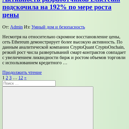
подскочила на 192% по мере роста
цены
От:
Admin
Из:
Умный дом и безопасность
Несмотря на относительно скромное восстановление цены,
сеть Ethereum демонстрирует более высокую активность. По
данным аналитической компании CryptoQuant CryptoOnchain,
резкий рост числа развертываний смарт-контрактов совпадает
с увеличением ликвидности бирж и ростом объемов торговли
с использованием кредитного …
Продолжить чтение
Пагинация
Следующие
1
2
3
…
12
»
Поиск
записи
записей
для: