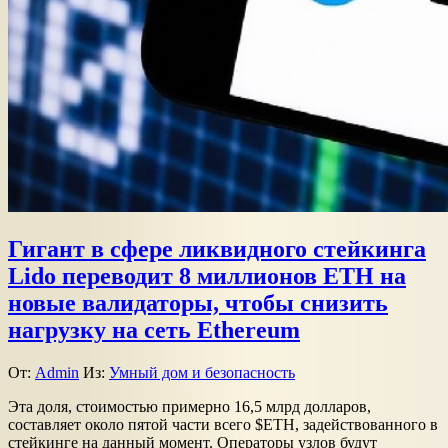
Гигант в сфере ликвидного стейкинга
Lido переводит 8 миллионов ETH на
новые валидаторы, чтобы снизить
нагрузку на сеть Ethereum
От:
Admin
Из:
Умный дом и безопасность
Эта доля, стоимостью примерно 16,5 млрд долларов,
составляет около пятой части всего $ETH, задействованного в
стейкинге на данный момент. Операторы узлов будут