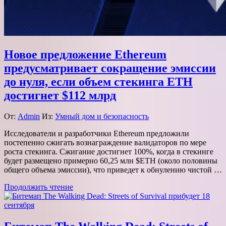
Новое предложение Ethereum
предусматривает сокращение эмиссии
до нуля, если объем стекинга ETH
достигнет $112 млрд
От:
Admin
Из:
Умный дом и безопасность
Исследователи и разработчики Ethereum предложили
постепенно сжигать вознаграждение валидаторов по мере
роста стекинга. Сжигание достигнет 100%, когда в стекинге
будет размещено примерно 60,25 млн $ETH (около половины
общего объема эмиссии), что приведет к обнулению чистой …
Продолжить чтение