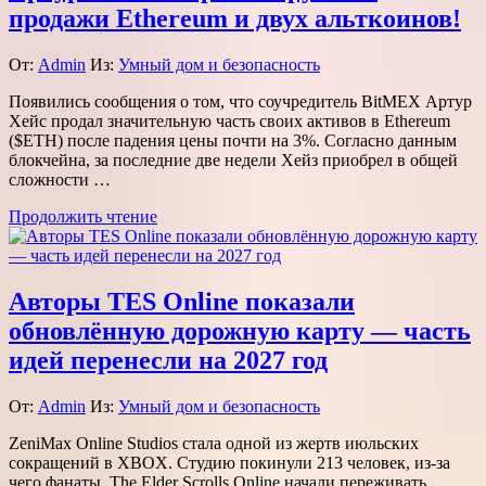
продажи Ethereum и двух альткоинов!
От:
Admin
Из:
Умный дом и безопасность
Появились сообщения о том, что соучредитель BitMEX Артур
Хейс продал значительную часть своих активов в Ethereum
($ETH) после падения цены почти на 3%. Согласно данным
блокчейна, за последние две недели Хейз приобрел в общей
сложности …
Продолжить чтение
Авторы TES Online показали
обновлённую дорожную карту — часть
идей перенесли на 2027 год
От:
Admin
Из:
Умный дом и безопасность
ZeniMax Online Studios стала одной из жертв июльских
сокращений в XBOX. Студию покинули 213 человек, из-за
чего фанаты The Elder Scrolls Online начали переживать