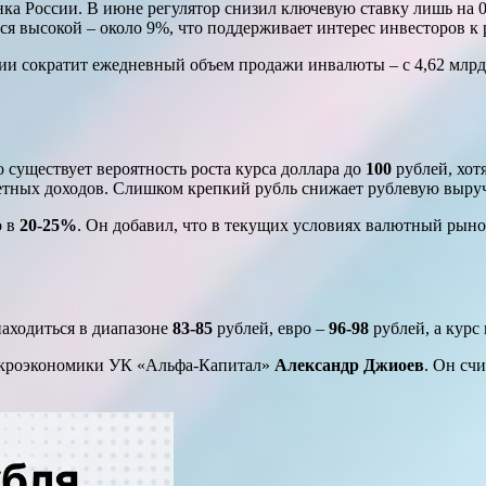
ка России. В июне регулятор снизил ключевую ставку лишь на 0
я высокой – около 9%, что поддерживает интерес инвесторов к 
ии сократит ежедневный объем продажи инвалюты – с 4,62 млрд
о существует вероятность роста курса доллара до
100
рублей, хот
етных доходов. Слишком крепкий рубль снижает рублевую выруч
 в
20-25%
. Он добавил, что в текущих условиях валютный рыно
находиться в диапазоне
83-85
рублей, евро –
96-98
рублей, а кур
макроэкономики УК «Альфа-Капитал»
Александр Джиоев
. Он сч