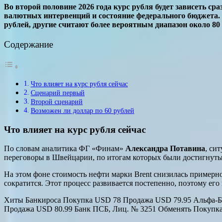
Во второй половине 2026 года курс рубля будет зависеть с
валютных интервенций и состояние федерального бюджета. 
рублей, другие считают более вероятным диапазон около 80 
Содержание
Что влияет на курс рубля сейчас
Сценарий первый
Второй сценарий
Возможен ли доллар по 60 рублей
Что влияет на курс рубля сейчас
По словам аналитика ФГ «Финам»
Александра Потавина
, си
переговоры в Швейцарии, по итогам которых были достигнуты
На этом фоне стоимость нефти марки Brent снизилась примерно 
сократится. Этот процесс развивается постепенно, поэтому ег
Хиты Банкироса Покупка USD 78 Продажа USD 79.95 Альфа-Ба
Продажа USD 80.99 Банк ПСБ, Лиц. № 3251 Обменять Покупка