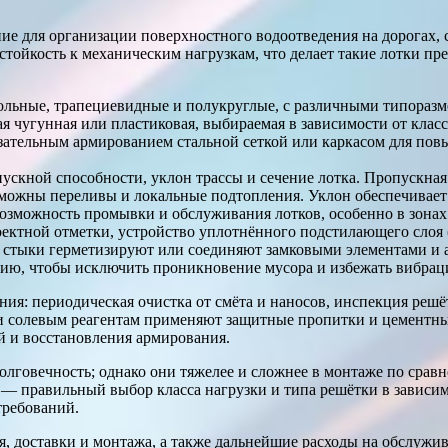
е для организации поверхностного водоотведения на дорогах, 
стойкость к механическим нагрузкам, что делает такие лотки 
льные, трапециевидные и полукруглые, с различными типоразме
я чугунная или пластиковая, выбираемая в зависимости от клас
зательным армированием стальной сеткой или каркасом для по
скной способности, уклон трассы и сечение лотка. Пропускная
озможны переливы и локальные подтопления. Уклон обеспечивает
возможность промывки и обслуживания лотков, особенно в зона
ектной отметки, устройство уплотнённого подстилающего слоя (
 стыки герметизируют или соединяют замковыми элементами и 
цию, чтобы исключить проникновение мусора и избежать вибраци
ния: периодическая очистка от смёта и наносов, инспекция реш
 и солевым реагентам применяют защитные пропитки и цементн
 и восстановления армирования.
лговечность; однако они тяжелее и сложнее в монтаже по срав
 — правильный выбор класса нагрузки и типа решётки в зависим
требований.
я, доставки и монтажа, а также дальнейшие расходы на обслуж