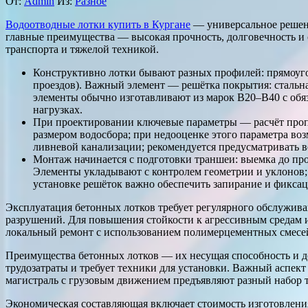
От:
Admin
Из:
Разное
Водоотводные лотки купить в Кургане
— универсальное решени
главные преимущества — высокая прочность, долговечность и 
транспорта и тяжелой техникой.
Конструктивно лотки бывают разных профилей: прямоуго
проездов). Важный элемент — решётка покрытия: стальна
элементы обычно изготавливают из марок B20–B40 с обя
нагрузках.
При проектировании ключевые параметры — расчёт пропу
размером водосбора; при недооценке этого параметра в
ливневой канализации; рекомендуется предусматривать 
Монтаж начинается с подготовки траншеи: выемка до про
Элементы укладывают с контролем геометрии и уклонов;
установке решёток важно обеспечить запирание и фикса
Эксплуатация бетонных лотков требует регулярного обслужива
разрушений. Для повышения стойкости к агрессивным средам
локальный ремонт с использованием полимерцементных смесей
Преимущества бетонных лотков — их несущая способность и до
трудозатраты и требует техники для установки. Важный аспект
магистраль с грузовым движением предъявляют разный набор 
Экономическая составляющая включает стоимость изготовлени