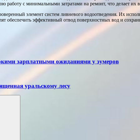
ю работу с минимальными затратами на ремонт, что делает их 
веренный элемент систем ливневого водоотведения. Их использ
лят обеспечить эффективный отвод поверхностных вод и сохран
сокими зарплатными ожиданиями у зумеров
вященная уральскому лесу