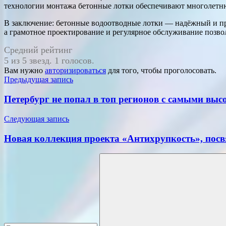
технологии монтажа бетонные лотки обеспечивают многолетню
В заключение: бетонные водоотводные лотки — надёжный и про
а грамотное проектирование и регулярное обслуживание позво
Средний рейтинг
5 из 5 звезд. 1 голосов.
Вам нужно
авторизироваться
для того, чтобы проголосовать.
Навигация
Предыдущая запись
по
Петербург не попал в топ регионов с самыми вы
записям
Следующая запись
Новая коллекция проекта «Антихрупкость», пос
Поиск
для: