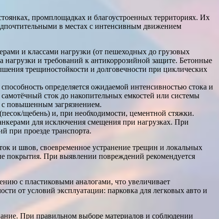
стоянках, промплощадках и благоустроенных территориях. Их
предпочтительными в местах с интенсивным движением
рами и классами нагрузки (от пешеходных до грузовых
са нагрузки и требований к антикоррозийной защите. Бетонные
вышения трещиностойкости и долговечности при циклических
 способность определяется ожидаемой интенсивностью стока и
 самотёчный сток до накопительных емкостей или системы
х с повышенным загрязнением.
песок/щебень) и, при необходимости, цементной стяжки.
анкерами для исключения смещения при нагрузках. При
й при проезде транспорта.
ёток и швов, своевременное устранение трещин и локальных
ые покрытия. При выявлении повреждений рекомендуется
нению с пластиковыми аналогами, что увеличивает
ости от условий эксплуатации: парковка для легковых авто и
ивание. При правильном выборе материалов и соблюдении