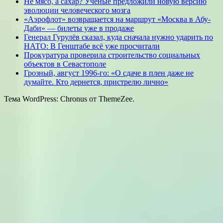
Не мясо, а сахар? Ученые предложили новую версию
эволюции человеческого мозга
«Аэрофлот» возвращается на маршрут «Москва в Абу-
Даби» — билеты уже в продаже
Генерал Гурулёв сказал, куда сначала нужно ударить по
НАТО: В Генштабе всё уже просчитали
Прокуратура проверила строительство социальных
объектов в Севастополе
Грозный, август 1996-го: «О сдаче в плен даже не
думайте. Кто дернется, пристрелю лично»
Тема WordPress: Chronus от ThemeZee.