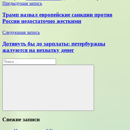
Навигация
Предыдущая запись
по
Трамп назвал европейские санкции против
записям
России недостаточно жесткими
Следующая запись
Дотянуть бы до зарплаты: петербуржцы
жалуются на нехватку денег
Поиск
для:
Поиск
Свежие записи