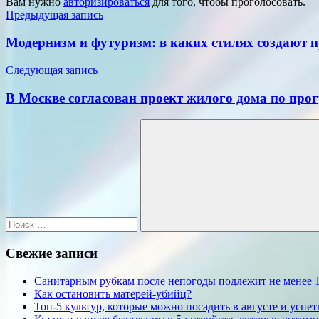
Вам нужно
авторизироваться
для того, чтобы проголосовать.
Навигация
Предыдущая запись
по
Модернизм и футуризм: в каких стилях создают 
записям
Следующая запись
В Москве согласован проект жилого дома по пр
Поиск
для:
Поиск
Свежие записи
Санитарным рубкам после непогоды подлежит не менее 1
Как остановить матерей-убийц?
Топ-5 культур, которые можно посадить в августе и успет