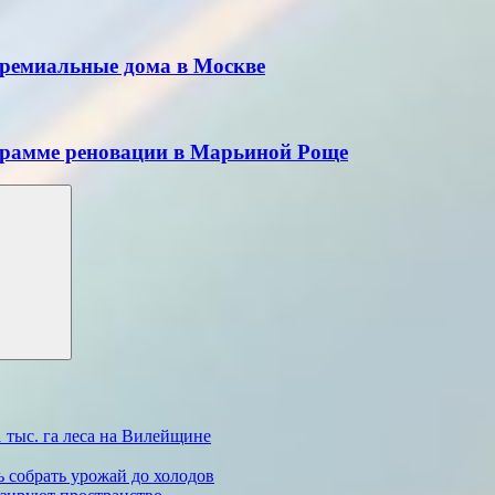
премиальные дома в Москве
ограмме реновации в Марьиной Роще
 тыс. га леса на Вилейщине
ь собрать урожай до холодов