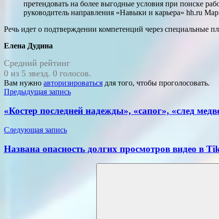
претендовать на более выгодные условия при поиске раб
руководитель направления «Навыки и карьера» hh.ru Мар
Речь идет о подтверждении компетенций через специальные пл
Елена Дудина
Средний рейтинг
0 из 5 звезд. 0 голосов.
Вам нужно
авторизироваться
для того, чтобы проголосовать.
Навигация
Предыдущая запись
по
«Костер последней надежды», «сапог», «след мед
записям
Следующая запись
Названа опасность долгих просмотров видео в Ti
Поиск
для: