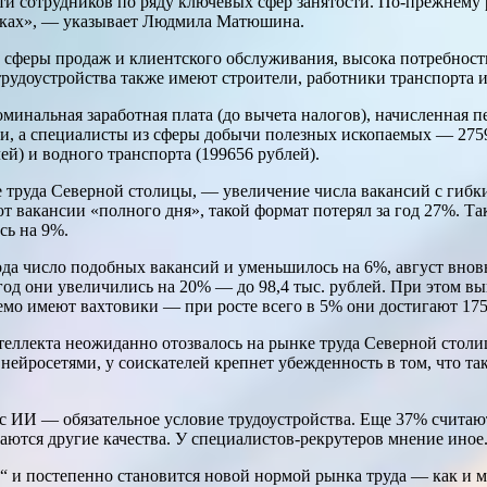
сти сотрудников по ряду ключевых сфер занятости. По-прежнему
никах», — указывает Людмила Матюшина.
 сферы продаж и клиентского обслуживания, высока потребность
рудоустройства также имеют строители, работники транспорта и
нальная заработная плата (до вычета налогов), начисленная пе
, а специалисты из сферы добычи полезных ископаемых — 2759
ей) и водного транспорта (199656 рублей).
е труда Северной столицы, — увеличение числа вакансий с гибк
т вакансии «полного дня», такой формат потерял за год 27%. Т
сь на 9%.
ода число подобных вакансий и уменьшилось на 6%, август внов
 год они увеличились на 20% — до 98,4 тыс. рублей. При этом
мо имеют вахтовики — при росте всего в 5% они достигают 175,
теллекта неожиданно отозвалось на рынке труда Северной стол
 нейросетями, у соискателей крепнет убежденность в том, что т
ь с ИИ — обязательное условие трудоустройства. Еще 37% счит
аются другие качества. У специалистов-рекрутеров мнение иное
 и постепенно становится новой нормой рынка труда — как и 