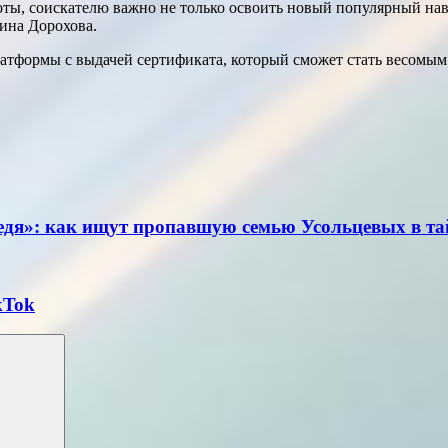
оты, соискателю важно не только освоить новый популярный нав
ина Дорохова.
атформы с выдачей сертификата, который сможет стать весомым
ведя»: как ищут пропавшую семью Усольцевых в та
kTok