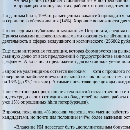
«В чем рынок сохраняет стабильность? В востребованно
в продавцах и консультантах, рабочих и производствен
По данным hh.ru, 19% от размещенных вакансий приходится на
и сервисного обслуживания (14%). Хорошие возможности для т
По последним опубликованным данным Петростата, средняя номи
Причем самыми высокооплачиваемыми оказались не айтишники
деятельность в сферах воздушного и космического (256802 рубл
Еще одна интересная тенденция, которая формируется на рынк
львиную долю от всех предложений о трудоустройстве занимаю
графиком. А вот число предложений для вахтовиков увеличило
Запрос на удаленщиков остается высоким — хотя с прошлого г
совершили наиболее впечатлительный скачок по зарплатам: за
на 13% (до 93,1 тысячи). А самые впечатляющие доходы ожидае
Повсеместное распространения технологий искусственного ин
видеть среди своих сотрудников обладателей навыков работы с
уже 15% опрошенных hh.ru петербуржцев).
Впрочем, пока лишь 4% россиян уверены, что умение работат
кандидатами, но почти для половины (44%) более важными ост
«Владение ИИ перестает быть „дополнительным бонусом“