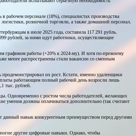
 работодатели испытывают серьезную необходимость
 в рабочем персонале (18%), специалистах производства
 логистики, розничной торговли, а также домашний персонал.
тербуржцам в июле 2025 года, составила 117 291 рубль.
99 рублей, за ними идут работники, осуществляющие
им графиком работы (+20% к 2024-му). И хотя по-прежнему
акже менее распространены стали вакансии со сменным
ь продемонстрировал их рост. Кстати, именно удаленщики
 выплаты работающим полный рабочий день возросли лишь
1 тыс. рублей.
ицы. Одновременно с ростом числа работодателей, желающих
акие умения должны оплачиваться дополнительно (так считают
ают данный навык конкурентным преимуществом перед другими
.
многие другие цифровые навыки. Однако, чтобы