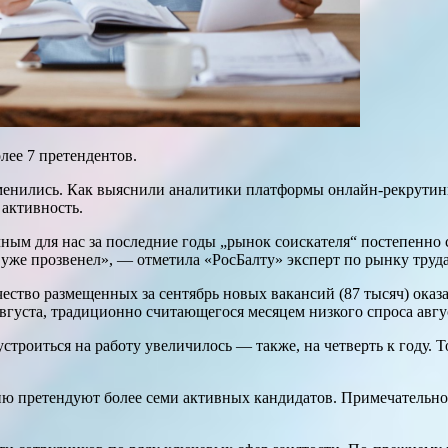
лее 7 претендентов.
менились. Как выяснили аналитики платформы онлайн-рекрутинг
 активность.
ым для нас за последние годы „рынок соискателя“ постепенно с
“ уже прозвенел», — отметила «РосБалту» эксперт по рынку тр
ство размещенных за сентябрь новых вакансий (87 тысяч) оказа
августа, традиционно считающегося месяцем низкого спроса авгу
троиться на работу увеличилось — также, на четверть к году. Т
ию претендуют более семи активных кандидатов. Примечательно, 