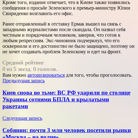
Кроме того, издание отмечает, что в Киеве также появились
сообщения о просьбе Зеленского к премьер-министру Юлии
Свириденко возглавить его офис.
Ранее отправленный в отставку Ермак вышел на связь с
западными журналистами после скандала. Он назвал себя
честным и порядочным человеком, заверив, что готов к
любым репрессиям. Экс-чиновник подчеркнул, что его
осквернили и его достоинство не было защищено, поэтому он
не хочет создавать проблем Зеленскому и едет на фронт.
Средний рейтинг
0 из 5 звезд. 0 голосов.
Вам нужно
авторизироваться
для того, чтобы проголосовать.
Навигация
Предыдущая запись
по
Киев снова во тьме: ВС РФ ударили по столице
записям
Украины сотнями БПЛА и крылатыми
ракетами
Следующая запись
Собянин: почти 3 млн человек посетили рынки
«Москва – на волне»