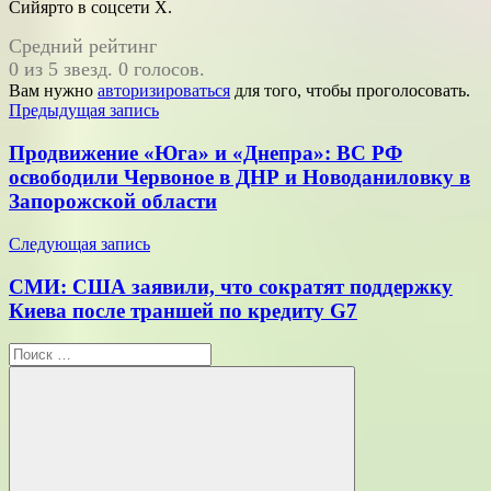
Сийярто в соцсети Х.
Средний рейтинг
0 из 5 звезд. 0 голосов.
Вам нужно
авторизироваться
для того, чтобы проголосовать.
Навигация
Предыдущая запись
по
Продвижение «Юга» и «Днепра»: ВС РФ
записям
освободили Червоное в ДНР и Новоданиловку в
Запорожской области
Следующая запись
СМИ: США заявили, что сократят поддержку
Киева после траншей по кредиту G7
Поиск
для: