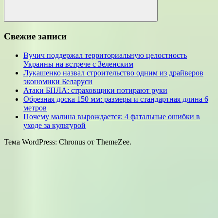
Поиск
Свежие записи
Вучич поддержал территориальную целостность
Украины на встрече с Зеленским
Лукашенко назвал строительство одним из драйверов
экономики Беларуси
Атаки БПЛА: страховщики потирают руки
Обрезная доска 150 мм: размеры и стандартная длина 6
метров
Почему малина вырождается: 4 фатальные ошибки в
уходе за культурой
Тема WordPress: Chronus от ThemeZee.