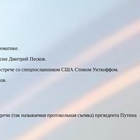
ематике.
ссии Дмитрий Песков.
ей встрече со спецпосланником США Стивом Уиткоффом.
ов.
тречи (так называемая протокольная съемка) президента Путина