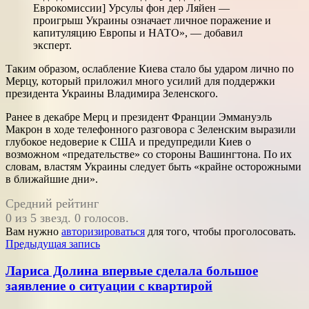
Еврокомиссии] Урсулы фон дер Ляйен —
проигрыш Украины означает личное поражение и
капитуляцию Европы и НАТО», — добавил
эксперт.
Таким образом, ослабление Киева стало бы ударом лично по
Мерцу, который приложил много усилий для поддержки
президента Украины Владимира Зеленского.
Ранее в декабре Мерц и президент Франции Эммануэль
Макрон в ходе телефонного разговора с Зеленским выразили
глубокое недоверие к США и предупредили Киев о
возможном «предательстве» со стороны Вашингтона. По их
словам, властям Украины следует быть «крайне осторожными
в ближайшие дни».
Средний рейтинг
0 из 5 звезд. 0 голосов.
Вам нужно
авторизироваться
для того, чтобы проголосовать.
Навигация
Предыдущая запись
по
Лариса Долина впервые сделала большое
записям
заявление о ситуации с квартирой