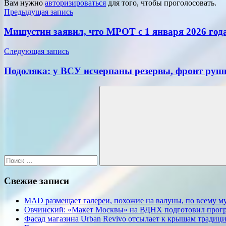
Вам нужно
авторизироваться
для того, чтобы проголосовать.
Навигация
Предыдущая запись
по
Мишустин заявил, что МРОТ с 1 января 2026 года
записям
Следующая запись
Подоляка: у ВСУ исчерпаны резервы, фронт руш
Поиск
для:
Поиск
Свежие записи
MAD размещает галереи, похожие на валуны, по всему 
Овчинский: «Макет Москвы» на ВДНХ подготовил прогр
Фасад магазина Urban Revivo отсылает к крышам традиц