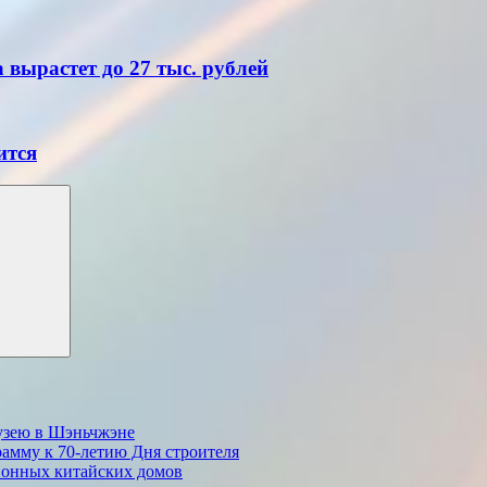
 вырастет до 27 тыс. рублей
ится
музею в Шэньчжэне
амму к 70-летию Дня строителя
ионных китайских домов