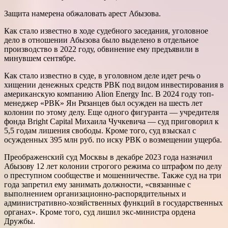
Защита намерена обжаловать арест Абызова.
Как стало известно в ходе судебного заседания, уголовное
дело в отношении Абызова было выделено в отдельное
производство в 2022 году, обвинение ему предъявили в
минувшем сентябре.
Как стало известно в суде, в уголовном деле идет речь о
хищении денежных средств РВК под видом инвестирования в
американскую компанию Alion Energy Inc. В 2024 году топ-
менеджер «РВК» Ян Рязанцев был осужден на шесть лет
колонии по этому делу. Еще одного фигуранта — учредителя
фонда Bright Capital Михаила Чучкевича — суд приговорил к
5,5 годам лишения свободы. Кроме того, суд взыскал с
осужденных 395 млн руб. по иску РВК о возмещении ущерба.
Преображенский суд Москвы в декабре 2023 года назначил
Абызову 12 лет колонии строгого режима со штрафом по делу
о преступном сообществе и мошенничестве. Также суд на три
года запретил ему занимать должности, «связанные с
выполнением организационно-распорядительных и
административно-хозяйственных функций в государственных
органах». Кроме того, суд лишил экс-министра ордена
Дружбы.