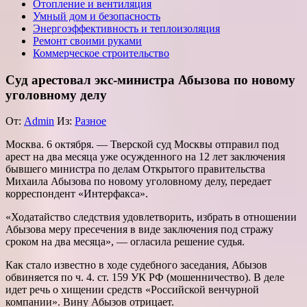
Отопление и вентиляция
Умный дом и безопасность
Энергоэффективность и теплоизоляция
Ремонт своими руками
Коммерческое строительство
Суд арестовал экс-министра Абызова по новому
уголовному делу
От:
Admin
Из:
Разное
Москва. 6 октября. — Тверской суд Москвы отправил под
арест на два месяца уже осужденного на 12 лет заключения
бывшего министра по делам Открытого правительства
Михаила Абызова по новому уголовному делу, передает
корреспондент «Интерфакса».
«Ходатайство следствия удовлетворить, избрать в отношении
Абызова меру пресечения в виде заключения под стражу
сроком на два месяца», — огласила решение судья.
Как стало известно в ходе судебного заседания, Абызов
обвиняется по ч. 4. ст. 159 УК РФ (мошенничество). В деле
идет речь о хищении средств «Российской венчурной
компании». Вину Абызов отрицает.