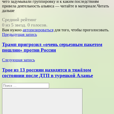
чего задумывали группировку и к каким последствиям
привела деятельность альянса — читайте в материале.Читать
дальше
Средний рейтинг
0 из 5 звезд. 0 голосов.
Вам нужно
авторизироваться
для того, чтобы проголосовать.
Навигация
Предыдущая запись
по
Трамп пригрозил «очень серьезным пакетом
записям
пошлин» против России
Следующая запись
Трое из 13 россиян находятся в тяжёлом
состоянии после ДТП в турецкой Аланье
Поиск
для: