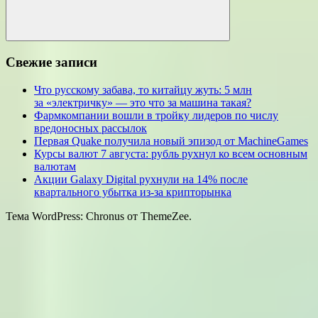
Поиск
Свежие записи
Что русскому забава, то китайцу жуть: 5 млн
за «электричку» — это что за машина такая?
Фармкомпании вошли в тройку лидеров по числу
вредоносных рассылок
Первая Quake получила новый эпизод от MachineGames
Курсы валют 7 августа: рубль рухнул ко всем основным
валютам
Акции Galaxy Digital рухнули на 14% после
квартального убытка из-за крипторынка
Тема WordPress: Chronus от ThemeZee.