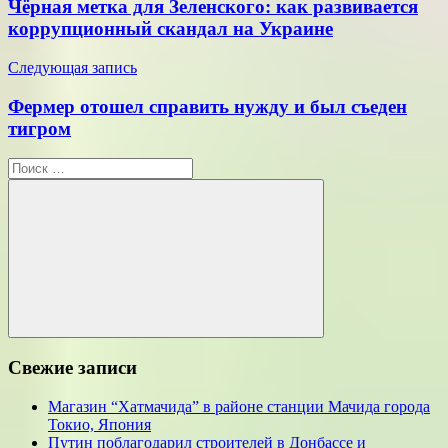
Чёрная метка для Зеленского: как развивается
записям
коррупционный скандал на Украине
Следующая запись
Фермер отошел справить нужду и был съеден
тигром
Поиск
для:
Поиск
Свежие записи
Магазин “Хатмачида” в районе станции Мачида города
Токио, Япония
Путин поблагодарил строителей в Донбассе и