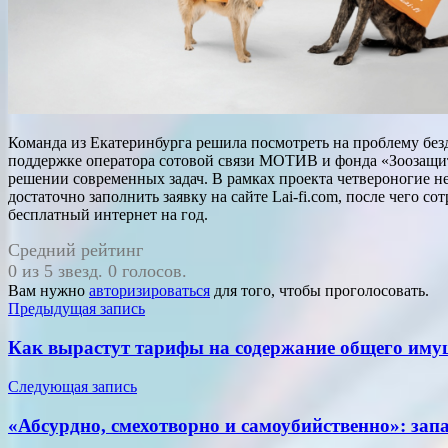
Команда из Екатеринбурга решила посмотреть на проблему без
поддержке оператора сотовой связи МОТИВ и фонда «Зоозащита
решении современных задач. В рамках проекта четвероногие н
достаточно заполнить заявку на сайте Lai-fi.com, после чего
бесплатный интернет на год.
Средний рейтинг
0 из 5 звезд. 0 голосов.
Вам нужно
авторизироваться
для того, чтобы проголосовать.
Навигация
Предыдущая запись
по
Как вырастут тарифы на содержание общего иму
записям
Следующая запись
«Абсурдно, смехотворно и самоубийственно»: за