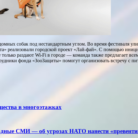
домных собак под нестандартным углом. Во время фестиваля ули
» реализовали городской проект «Лай-фай». С помощью инициат
е только раздают Wi-Fi в городе — команда также предлагает в
 сотрудники фонда «ЗооЗащиты» помогут организовать встречу с
щества в многоэтажках
падные СМИ — об угрозах НАТО нанести «превенти