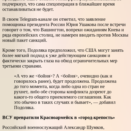
подчеркнул, что сама спецоперация в ближайшее время
останавливаться не будет.
В своем Telegram-канале он отметил, что заявление
помощника президента России Юрия Ушакова после встречи
говорит о том, что Вашингтон, вопреки ожиданиям Киева и
ряда европейских столиц, не намерен вводить против Москвы
новый пакет санкций.
Кроме того, Подоляка предположил, что США могут занять
более мягкий подход к уже действующим санкциям и
фактически закрыть глаза на обход ограничительных мер
третьими странами.
«А что же <бойня>? А <бойня>, очевидно (как и
говорилось ранее), будет продолжена. Продолжена
до того момента, когда либо одна из стран не
рухнет, либо обе стороны конфликта дозреют до
какого-то общего приемлемого соглашения. Как
это обычно в таких случаях и бывает», — добавил
Подоляка.
ВСУ превратили Красноармейск в «город-крепость»
Российский военнослужащий Александр Шумков,