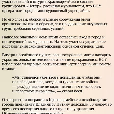
участвовавший в штурме Красноармейска в составе
группировки «Центр», рассказал журналистам, что ВСУ
превратили город в многоуровневый укрепрайон.
По его словам, оборонительные сооружения были
организованы таким образом, что продвижение штурмовых
групп требовало серьёзных усилий.
Наиболее опасными моментами оставались вход в город и
последующий выход из него. На этих участках украинские
подразделения сконцентрировали основной огневой удар.
Внутри населённого пункта военнослужащие могли находить
укрытия, однако интенсивные атаки не прекращались. ВСУ
использовали ударные беспилотники, артиллерию, миномёты
и танки.
«Мы старались укрыться в помещении, чтобы они
не наблюдали нас, когда они (украинские войска
— ред.) движение не видят, значит там никого нет,
и перестают накрывать», — сказал боец.
О завершении операции в Красноармейске и освобождении
города президенту Владимиру Путину доложили 30 ноября во
время его посещения одного из пунктов управления
Объединённой группировки войск.