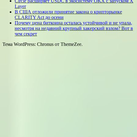
Circle расширяет USDC в экосистему OKX с запуском X
Layer
В США отложили принятие закона о крипторынке
CLARITY Act до осени
Почему цена биткоина осталась устойчивой и не упала,
несмотря на недавний крупный хакерский взлом? Вот в
чем секрет
Тема WordPress: Chronus от ThemeZee.