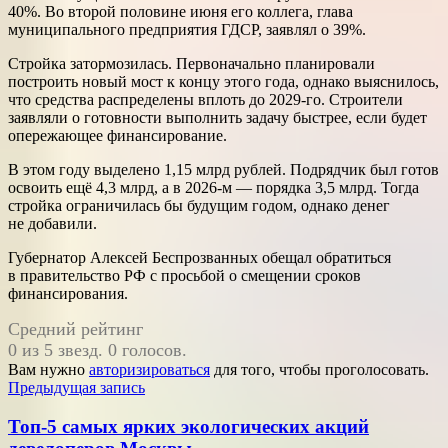
40%. Во второй половине июня его коллега, глава
муниципального предприятия ГДСР, заявлял о 39%.
Стройка затормозилась. Первоначально планировали
построить новый мост к концу этого года, однако выяснилось,
что средства распределены вплоть до 2029-го. Строители
заявляли о готовности выполнить задачу быстрее, если будет
опережающее финансирование.
В этом году выделено 1,15 млрд рублей. Подрядчик был готов
освоить ещё 4,3 млрд, а в 2026-м — порядка 3,5 млрд. Тогда
стройка ограничилась бы будущим годом, однако денег
не добавили.
Губернатор Алексей Беспрозванных обещал обратиться
в правительство РФ с просьбой о смещении сроков
финансирования.
Средний рейтинг
0 из 5 звезд. 0 голосов.
Вам нужно
авторизироваться
для того, чтобы проголосовать.
Навигация
Предыдущая запись
по
Топ-5 самых ярких экологических акций
записям