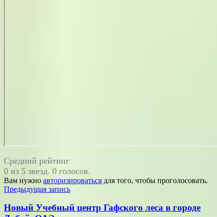
Средний рейтинг
0 из 5 звезд. 0 голосов.
Вам нужно
авторизироваться
для того, чтобы проголосовать.
Навигация
Предыдущая запись
по
Новый Учебный центр Гафского леса в городе
записям