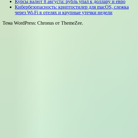
Курсы валют 8 августа: рубль упал к доллару и евро
Кибербезопасность: криптостилер для macOS, слежка
через Wi-Fi в отелях и крупные утечки недели
Тема WordPress: Chronus от ThemeZee.