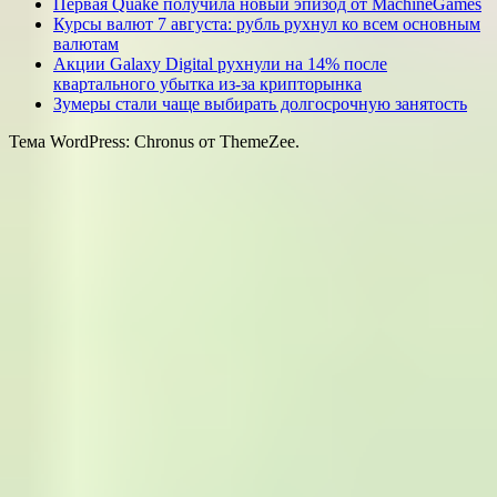
Первая Quake получила новый эпизод от MachineGames
Курсы валют 7 августа: рубль рухнул ко всем основным
валютам
Акции Galaxy Digital рухнули на 14% после
квартального убытка из-за крипторынка
Зумеры стали чаще выбирать долгосрочную занятость
Тема WordPress: Chronus от ThemeZee.