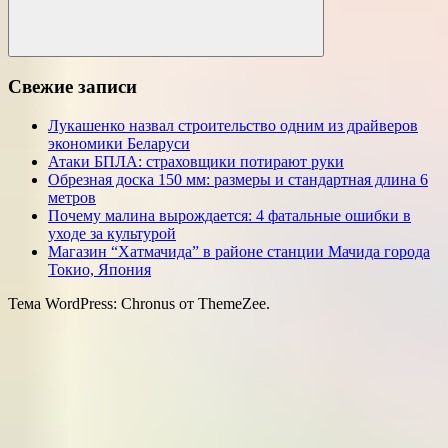
Поиск
Свежие записи
Лукашенко назвал строительство одним из драйверов
экономики Беларуси
Атаки БПЛА: страховщики потирают руки
Обрезная доска 150 мм: размеры и стандартная длина 6
метров
Почему малина вырождается: 4 фатальные ошибки в
уходе за культурой
Магазин “Хатмачида” в районе станции Мачида города
Токио, Япония
Тема WordPress: Chronus от ThemeZee.