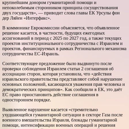
крупнейшим донором гуманитарной помощи и
непоколебимым сторонником принципа сосуществования
двух государств», — приводит слова главы ЕК Урсулы фон
дер Ляйен «Интерфакс».
В коммюнике Еврокомиссии объясняется, что объявленное
решение касается, в частности, будущих ежегодных
ассигнований в период с 2025 по 2027 год, а также текущих
проектов институционального сотрудничества с Израилем и
проектов, финансируемых в рамках Регионального механизма
сотрудничества ЕС-Израиль.
Соответствующее предложение было выдвинуто после
проверки соблюдения Израилем статьи 2 соглашения об
ассоциации сторон, которая установила, что «действия
израильского правительства представляют собой нарушение
основных положений, касающихся уважения прав человека и
демократических принципов». Как сообщили в ЕК, это даёт
ЕС право приостановить действие соглашения в
одностороннем порядке.
Выявленное нарушение касается «стремительно
ухудшающейся гуманитарной ситуации в секторе Газа после
военного вмешательства Израиля, блокады гуманитарной
помощи, интенсификации военных операций и решения