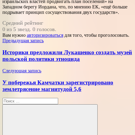
израильских властей продвигать план поселений» на
Западном берегу Иордана, что, по мнению ЕК, «ещё больше
подрывает принцип сосуществования двух государств».
Средний рейтинг
0 из 5 звезд. 0 голосов.
Вам нужно
авторизироваться
для того, чтобы проголосовать.
Навигация
Предыдущая запись
по
Историки предложили Лукашенко создать музей
записям
польской политики этноцида
Следующая запись
У побережья Камчатки зарегистрировано
землетрясение магнитудой 5,6
Поиск
для: