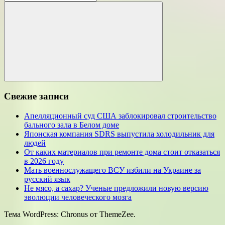
для:
Поиск
Свежие записи
Апелляционный суд США заблокировал строительство
бального зала в Белом доме
Японская компания SDRS выпустила холодильник для
людей
От каких материалов при ремонте дома стоит отказаться
в 2026 году
Мать военнослужащего ВСУ избили на Украине за
русский язык
Не мясо, а сахар? Ученые предложили новую версию
эволюции человеческого мозга
Тема WordPress: Chronus от ThemeZee.