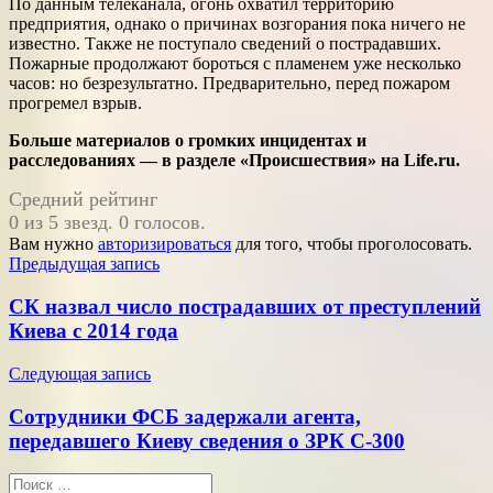
По данным телеканала, огонь охватил территорию
предприятия, однако о причинах возгорания пока ничего не
известно. Также не поступало сведений о пострадавших.
Пожарные продолжают бороться с пламенем уже несколько
часов: но безрезультатно. Предварительно, перед пожаром
прогремел взрыв.
Больше материалов о громких инцидентах и
расследованиях — в разделе «Происшествия» на Life.ru.
Средний рейтинг
0 из 5 звезд. 0 голосов.
Вам нужно
авторизироваться
для того, чтобы проголосовать.
Навигация
Предыдущая запись
по
СК назвал число пострадавших от преступлений
записям
Киева с 2014 года
Следующая запись
Сотрудники ФСБ задержали агента,
передавшего Киеву сведения о ЗРК С-300
Поиск