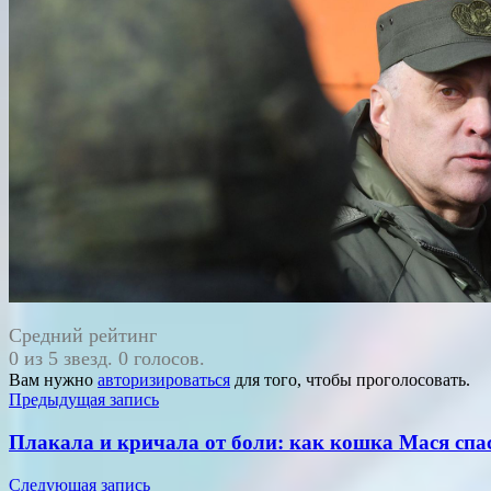
Средний рейтинг
0 из 5 звезд. 0 голосов.
Вам нужно
авторизироваться
для того, чтобы проголосовать.
Навигация
Предыдущая запись
по
Плакала и кричала от боли: как кошка Мася спас
записям
Следующая запись