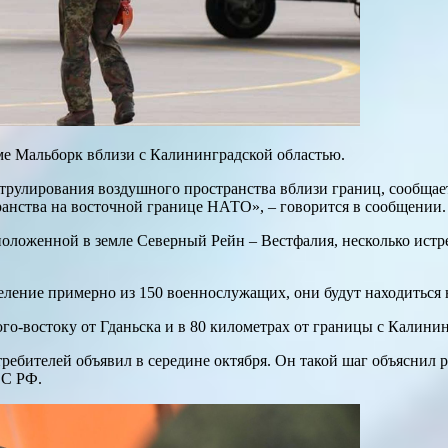
ме Мальборк вблизи с Калининградской областью.
патрулирования воздушного пространства вблизи границ, сообща
анства на восточной границе НАТО», – говорится в сообщении.
положенной в земле Северный Рейн – Вестфалия, несколько истр
еление примерно из 150 военнослужащих, они будут находиться 
о-востоку от Гданьска и в 80 километрах от границы с Калинин
ебителей объявил в середине октября. Он такой шаг объяснил 
ВС РФ.