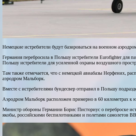
Немецкие истребители будут базироваться на военном аэродро
Германия перебросила в Польшу истребители Eurofighter для 
Польшу истребители для усиленной охраны воздушного простр
Там также отмечается, что с немецкой авиабазы Нерфених, рас
аэродром Мальборк.
Вместе с истребителями бундесвер отправил в Польшу подразд
Аэродром Мальборк расположен примерно в 60 километрах к юг
Министр обороны Германии Борис Писториус о переброске истр
якобы, российскими беспилотниками и полетами самолетов В