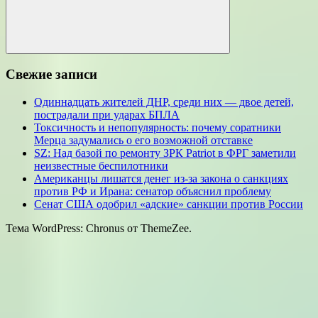
Поиск
Свежие записи
Одиннадцать жителей ДНР, среди них — двое детей,
пострадали при ударах БПЛА
Токсичность и непопулярность: почему соратники
Мерца задумались о его возможной отставке
SZ: Над базой по ремонту ЗРК Patriot в ФРГ заметили
неизвестные беспилотники
Американцы лишатся денег из-за закона о санкциях
против РФ и Ирана: сенатор объяснил проблему
Сенат США одобрил «адские» санкции против России
Тема WordPress: Chronus от ThemeZee.