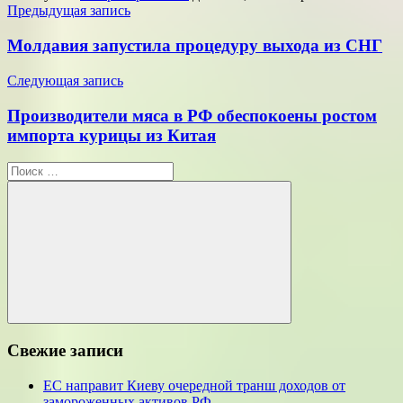
Навигация
Предыдущая запись
по
Молдавия запустила процедуру выхода из СНГ
записям
Следующая запись
Производители мяса в РФ обеспокоены ростом
импорта курицы из Китая
Поиск
для:
Поиск
Свежие записи
ЕС направит Киеву очередной транш доходов от
замороженных активов РФ