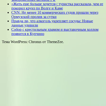
«Жить еще больше хочется»: туристка рассказала, чем ее
покорил круиз по Волге и Каме
CNN: Не менее 10 коммерческих судов прошли через
Ормузский пролив за сутки
Правда ли, что алкоголь укрепляет сосуды: Новые
данные удивили
Собор с крестильным храмом и выставочным холлом
появится в Купчино
Тема WordPress: Chronus от ThemeZee.