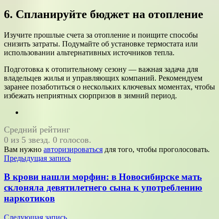
6. Спланируйте бюджет на отопление
Изучите прошлые счета за отопление и поищите способы
снизить затраты. Подумайте об установке термостата или
использовании альтернативных источников тепла.
Подготовка к отопительному сезону — важная задача для
владельцев жилья и управляющих компаний. Рекомендуем
заранее позаботиться о нескольких ключевых моментах, чтобы
избежать неприятных сюрпризов в зимний период.
Средний рейтинг
0 из 5 звезд. 0 голосов.
Вам нужно
авторизироваться
для того, чтобы проголосовать.
Навигация
Предыдущая запись
по
В крови нашли морфин: в Новосибирске мать
записям
склоняла девятилетнего сына к употреблению
наркотиков
Следующая запись