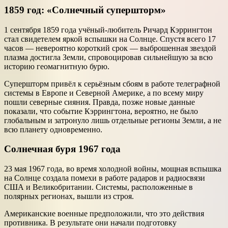
1859 год: «Солнечный супершторм»
1 сентября 1859 года учёный-любитель Ричард Кэррингтон
стал свидетелем яркой вспышки на Солнце. Спустя всего 17
часов — невероятно короткий срок — выброшенная звездой
плазма достигла Земли, спровоцировав сильнейшую за всю
историю геомагнитную бурю.
Супершторм привёл к серьёзным сбоям в работе телеграфной
системы в Европе и Северной Америке, а по всему миру
пошли северные сияния. Правда, позже новые данные
показали, что событие Кэррингтона, вероятно, не было
глобальным и затронуло лишь отдельные регионы Земли, а не
всю планету одновременно.
Солнечная буря 1967 года
23 мая 1967 года, во время холодной войны, мощная вспышка
на Солнце создала помехи в работе радаров и радиосвязи
США и Великобритании. Системы, расположенные в
полярных регионах, вышли из строя.
Американские военные предположили, что это действия
противника. В результате они начали подготовку