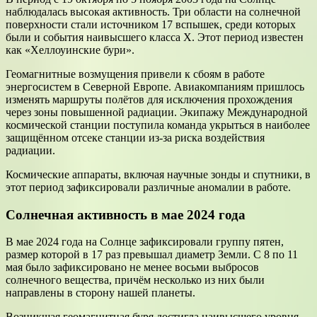
наблюдалась высокая активность. Три области на солнечной
поверхности стали источником 17 вспышек, среди которых
были и события наивысшего класса X. Этот период известен
как «Хеллоуинские бури».
Геомагнитные возмущения привели к сбоям в работе
энергосистем в Северной Европе. Авиакомпаниям пришлось
изменять маршруты полётов для исключения прохождения
через зоны повышенной радиации. Экипажу Международной
космической станции поступила команда укрыться в наиболее
защищённом отсеке станции из-за риска воздействия
радиации.
Космические аппараты, включая научные зонды и спутники, в
этот период зафиксировали различные аномалии в работе.
Солнечная активность в мае 2024 года
В мае 2024 года на Солнце зафиксировали группу пятен,
размер которой в 17 раз превышал диаметр Земли. С 8 по 11
мая было зафиксировано не менее восьми выбросов
солнечного вещества, причём несколько из них были
направлены в сторону нашей планеты.
Возникшая геомагнитная буря достигла наивысшего уровня