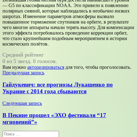
— G5 по классификации NOAA. Это привело к появлению
полярных сияний, которые наблюдались в необычно низких
широтах. Изменение параметров атмосферы вызвало
повышенное торможение спутников на орбите, в результате
чего многие аппараты начали терять высоту. Для компенсации
этого эффекта потребовалось проведение коррекции орбит,
что стало крупнейшим подобным мероприятием в истории
космических полётов.
Средний рейтинг
0 из 5 звезд. 0 голосов.
Вам нужно
авторизироваться
для того, чтобы проголосовать.
Навигация
Предыдущая запись
по
Гайдукевич: все прогнозы Лукашенко по
записям
Украине с 2014 года сбываются
Следующая запись
В Пекине прошел «ЭХО фестиваля “17
мгновений”»
Поиск