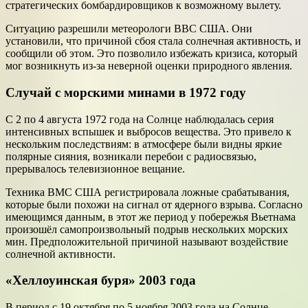
стратегических бомбардировщиков к возможному вылету.
Ситуацию разрешили метеорологи ВВС США. Они
установили, что причиной сбоя стала солнечная активность, и
сообщили об этом. Это позволило избежать кризиса, который
мог возникнуть из-за неверной оценки природного явления.
Случай с морскими минами в 1972 году
С 2 по 4 августа 1972 года на Солнце наблюдалась серия
интенсивных вспышек и выбросов вещества. Это привело к
нескольким последствиям: в атмосфере были видны яркие
полярные сияния, возникали перебои с радиосвязью,
прерывалось телевизионное вещание.
Техника ВМС США регистрировала ложные срабатывания,
которые были похожи на сигнал от ядерного взрыва. Согласно
имеющимся данным, в этот же период у побережья Вьетнама
произошёл самопроизвольный подрыв нескольких морских
мин. Предположительной причиной называют воздействие
солнечной активности.
«Хеллоуинская буря» 2003 года
В период с 19 октября по 5 ноября 2003 года на Солнце