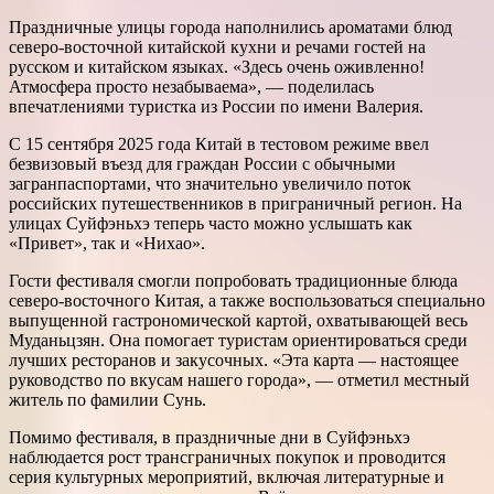
Праздничные улицы города наполнились ароматами блюд
северо-восточной китайской кухни и речами гостей на
русском и китайском языках. «Здесь очень оживленно!
Атмосфера просто незабываема», — поделилась
впечатлениями туристка из России по имени Валерия.
С 15 сентября 2025 года Китай в тестовом режиме ввел
безвизовый въезд для граждан России с обычными
загранпаспортами, что значительно увеличило поток
российских путешественников в приграничный регион. На
улицах Суйфэньхэ теперь часто можно услышать как
«Привет», так и «Нихао».
Гости фестиваля смогли попробовать традиционные блюда
северо-восточного Китая, а также воспользоваться специально
выпущенной гастрономической картой, охватывающей весь
Муданьцзян. Она помогает туристам ориентироваться среди
лучших ресторанов и закусочных. «Эта карта — настоящее
руководство по вкусам нашего города», — отметил местный
житель по фамилии Сунь.
Помимо фестиваля, в праздничные дни в Суйфэньхэ
наблюдается рост трансграничных покупок и проводится
серия культурных мероприятий, включая литературные и