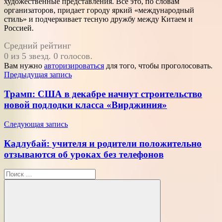
художественные представления. Всё это, по словам
организаторов, придает городу яркий «международный
стиль» и подчеркивает тесную дружбу между Китаем и
Россией.
Средний рейтинг
0 из 5 звезд. 0 голосов.
Вам нужно
авторизироваться
для того, чтобы проголосовать.
Навигация
Предыдущая запись
по
Трамп: США в декабре начнут строительство
записям
новой подлодки класса «Вирджиния»
Следующая запись
Кадлубай: учителя и родители положительно
отзываются об уроках без телефонов
Поиск
для: