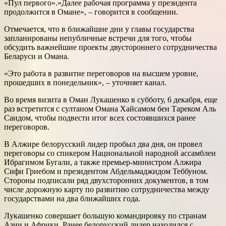
«Пул первого».»Далее рабочая программа у президента
продолжится в Омане», – говорится в сообщении.
Отмечается, что в ближайшие дни у главы государства
запланированы непубличные встречи для того, чтобы
обсудить важнейшие проекты двустороннего сотрудничества
Беларуси и Омана.
«Это работа в развитие переговоров на высшем уровне,
прошедших в понедельник», – уточняет канал.
Во время визита в Оман Лукашенко в субботу, 6 декабря, еще
раз встретится с султаном Омана Хайсамом бен Тареком Аль
Саидом, чтобы подвести итог всех состоявшихся ранее
переговоров.
В Алжире белорусский лидер пробыл два дня, он провел
переговоры со спикером Национальной народной ассамблеи
Ибрагимом Бугали, а также премьер-министром Алжира
Сифи Гриебом и президентом Абдельмаджидом Теббуном.
Стороны подписали ряд двухсторонних документов, в том
числе дорожную карту по развитию сотрудничества между
государствами на два ближайших года.
Лукашенко совершает большую командировку по странам
Азии и Африки. Ранее белорусский лидер находился с