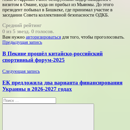
визитом в Омане, куда он прибыл из Мьянмы. До этого
президент побывал в Бишкеке, где принимал участие в
заседании Совета коллективной безопасности ОДКБ.
Средний рейтинг
0 из 5 звезд. 0 голосов.
Вам нужно
авторизироваться
для того, чтобы проголосовать.
Навигация
Предыдущая запись
по
В Пекине прошёл китайско-российский
записям
спортивный форум-2025
Следующая запись
ЕК предложила два варианта финансирования
Украины в 2026-2027 годах
Поиск
для: