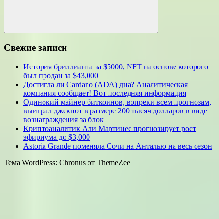
Поиск
Свежие записи
История бриллианта за $5000, NFT на основе которого
был продан за $43,000
Достигла ли Cardano (ADA) дна? Аналитическая
компания сообщает! Вот последняя информация
Одинокий майнер биткоинов, вопреки всем прогнозам,
выиграл джекпот в размере 200 тысяч долларов в виде
вознаграждения за блок
Криптоаналитик Али Мартинес прогнозирует рост
эфириума до $3,000
Astoria Grande поменяла Сочи на Анталью на весь сезон
Тема WordPress: Chronus от ThemeZee.