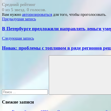
Средний рейтинг
0 из 5 звезд. 0 голосов.
Вам нужно
авторизироваться
для того, чтобы проголосовать.
Навигация
Предыдущая запись
по
В Петербурге предложили направлять деньги ум
записям
Следующая запись
Новак: проблемы с топливом в ряде регионов ре
Поиск
для:
Поиск
Свежие записи