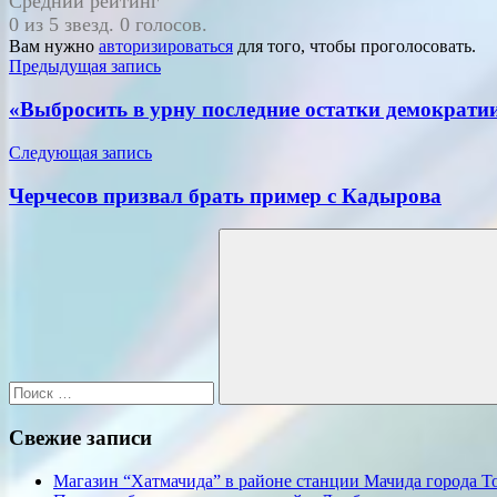
Средний рейтинг
0 из 5 звезд. 0 голосов.
Вам нужно
авторизироваться
для того, чтобы проголосовать.
Навигация
Предыдущая запись
по
«Выбросить в урну последние остатки демократи
записям
Следующая запись
Черчесов призвал брать пример с Кадырова
Поиск
для:
Поиск
Свежие записи
Магазин “Хатмачида” в районе станции Мачида города Т