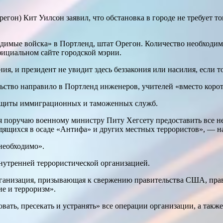
гон) Кит Уилсон заявил, что обстановка в городе не требует то
одимые войска» в Портленд, штат Орегон. Количество необходим
фициальном сайте городской мэрии.
ния, и президент не увидит здесь беззакония или насилия, если т
льство направило в Портленд инженеров, учителей «вместо коро
 защиты иммиграционных и таможенных служб.
я поручаю военному министру Питу Хегсету предоставить все 
ящихся в осаде «Антифа» и других местных террористов», — нап
необходимо».
нутренней террористической организацией.
рганизация, призывающая к свержению правительства США, пра
ие и терроризм».
ать, пресекать и устранять» все операции организации, а такж