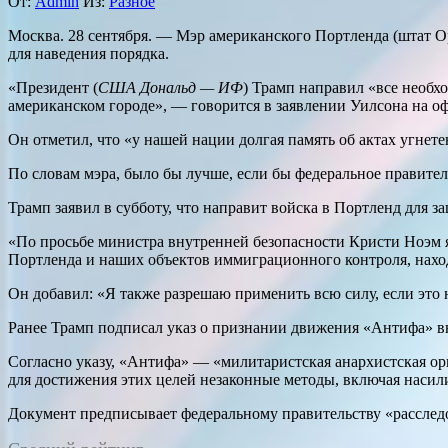
От:
Admin
Из:
Разное
Москва. 28 сентября. — Мэр американского Портленда (штат Оре
для наведения порядка.
«Президент (
США Дональд — ИФ
) Трамп направил «все необх
американском городе», — говорится в заявлении Уилсона на о
Он отметил, что «у нашей нации долгая память об актах угнете
По словам мэра, было бы лучше, если бы федеральное правите
Трамп заявил в субботу, что направит войска в Портленд для
«По просьбе министра внутренней безопасности Кристи Ноэм 
Портленда и наших объектов иммиграционного контроля, наход
Он добавил: «Я также разрешаю применить всю силу, если это 
Ранее Трамп подписал указ о признании движения «Антифа» в
Согласно указу, «Антифа» — «милитаристская анархистская о
для достижения этих целей незаконные методы, включая насил
Документ предписывает федеральному правительству «расследов