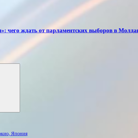
и»: чего ждать от парламентских выборов в Молда
окио, Япония