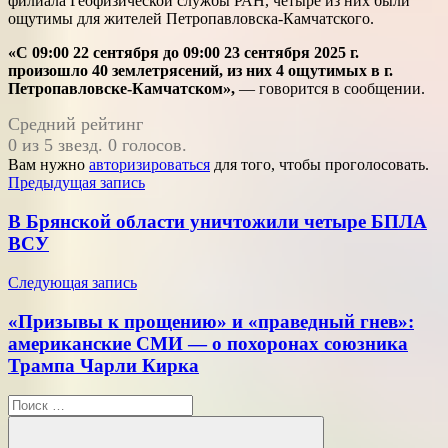
филиала Геофизической службы РАН, четыре из них были
ощутимы для жителей Петропавловска-Камчатского.
«С 09:00 22 сентября до 09:00 23 сентября 2025 г.
произошло 40 землетрясений, из них 4 ощутимых в г.
Петропавловске-Камчатском»,
— говорится в сообщении.
Средний рейтинг
0 из 5 звезд. 0 голосов.
Вам нужно
авторизироваться
для того, чтобы проголосовать.
Навигация
Предыдущая запись
по
В Брянской области уничтожили четыре БПЛА
записям
ВСУ
Следующая запись
«Призывы к прощению» и «праведный гнев»:
американские СМИ — о похоронах союзника
Трампа Чарли Кирка
Поиск
для: