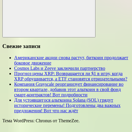
Поиск
Свежие записи
Американские акции снова растут, биткоин продолжает
боковое движение
Cosmos Labs и Zeeve заключили партнерство
Прогноз цены XRP: Возвращается ли $1 в игру, когда
XRP обрушивается, а ETF становятся отрицательными?
Компания Grayscale реорганизует финансирование во
втором квартале, добавив этот альткоин в свой фонд
смарт-контрактов! Вот подробности
Для устоявшегося альткоина Solana (SOL) грядут
исторические перемены! Подготовлены два важных
предложения! Вот что нас ждёт
Тема WordPress: Chronus от ThemeZee.