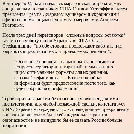
В четверг в Майами началась марафонская встреча между
специальным посланником США Стивом Уиткоффом, зятем
президента Трампа Джаредом Кушнером и украинскими
официальными лицами Рустемом Умеровым и Андреем
Гнатовым.
После трех дней переговоров “сложные вопросы остаются”,
заявила в субботу посол Украины в США Ольга
Стефанишина, “но обе стороны продолжают работать над
выработкой реалистичных и приемлемых решений”.
“Основные проблемы на данном этапе касаются
вопросов территории и гарантий, и мы активно
ищем оптимальные форматы для их решения, —
сказала Стефанишина. — Более подробная
информация будет предоставлена после того, как
будет собрана вся информация”.
Территория и гарантии безопасности являются давними
препятствиями для любой возможной сделки, констатирует
CNN. Украина утверждает, что «справедливое» прекращение
конфликта включало бы в себя надежные гарантии
безопасности и не вынудило бы ее сдавать России больше
территорий.