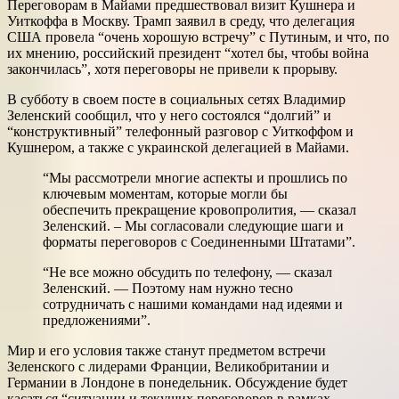
Переговорам в Майами предшествовал визит Кушнера и
Уиткоффа в Москву. Трамп заявил в среду, что делегация
США провела “очень хорошую встречу” с Путиным, и что, по
их мнению, российский президент “хотел бы, чтобы война
закончилась”, хотя переговоры не привели к прорыву.
В субботу в своем посте в социальных сетях Владимир
Зеленский сообщил, что у него состоялся “долгий” и
“конструктивный” телефонный разговор с Уиткоффом и
Кушнером, а также с украинской делегацией в Майами.
“Мы рассмотрели многие аспекты и прошлись по
ключевым моментам, которые могли бы
обеспечить прекращение кровопролития, — сказал
Зеленский. – Мы согласовали следующие шаги и
форматы переговоров с Соединенными Штатами”.
“Не все можно обсудить по телефону, — сказал
Зеленский. — Поэтому нам нужно тесно
сотрудничать с нашими командами над идеями и
предложениями”.
Мир и его условия также станут предметом встречи
Зеленского с лидерами Франции, Великобритании и
Германии в Лондоне в понедельник. Обсуждение будет
касаться “ситуации и текущих переговоров в рамках