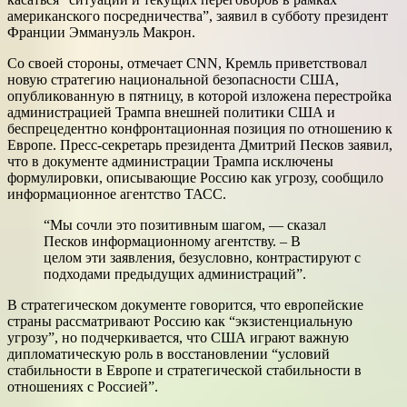
американского посредничества”, заявил в субботу президент
Франции Эммануэль Макрон.
Со своей стороны, отмечает CNN, Кремль приветствовал
новую стратегию национальной безопасности США,
опубликованную в пятницу, в которой изложена перестройка
администрацией Трампа внешней политики США и
беспрецедентно конфронтационная позиция по отношению к
Европе. Пресс-секретарь президента Дмитрий Песков заявил,
что в документе администрации Трампа исключены
формулировки, описывающие Россию как угрозу, сообщило
информационное агентство ТАСС.
“Мы сочли это позитивным шагом, — сказал
Песков информационному агентству. – В
целом эти заявления, безусловно, контрастируют с
подходами предыдущих администраций”.
В стратегическом документе говорится, что европейские
страны рассматривают Россию как “экзистенциальную
угрозу”, но подчеркивается, что США играют важную
дипломатическую роль в восстановлении “условий
стабильности в Европе и стратегической стабильности в
отношениях с Россией”.