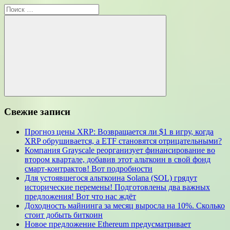
Поиск
для:
Поиск
Свежие записи
Прогноз цены XRP: Возвращается ли $1 в игру, когда
XRP обрушивается, а ETF становятся отрицательными?
Компания Grayscale реорганизует финансирование во
втором квартале, добавив этот альткоин в свой фонд
смарт-контрактов! Вот подробности
Для устоявшегося альткоина Solana (SOL) грядут
исторические перемены! Подготовлены два важных
предложения! Вот что нас ждёт
Доходность майнинга за месяц выросла на 10%. Сколько
стоит добыть биткоин
Новое предложение Ethereum предусматривает