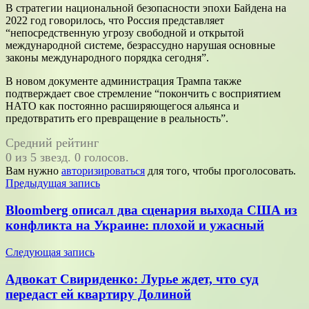
В стратегии национальной безопасности эпохи Байдена на
2022 год говорилось, что Россия представляет
“непосредственную угрозу свободной и открытой
международной системе, безрассудно нарушая основные
законы международного порядка сегодня”.
В новом документе администрация Трампа также
подтверждает свое стремление “покончить с восприятием
НАТО как постоянно расширяющегося альянса и
предотвратить его превращение в реальность”.
Средний рейтинг
0 из 5 звезд. 0 голосов.
Вам нужно
авторизироваться
для того, чтобы проголосовать.
Навигация
Предыдущая запись
по
Bloomberg описал два сценария выхода США из
записям
конфликта на Украине: плохой и ужасный
Следующая запись
Адвокат Свириденко: Лурье ждет, что суд
передаст ей квартиру Долиной