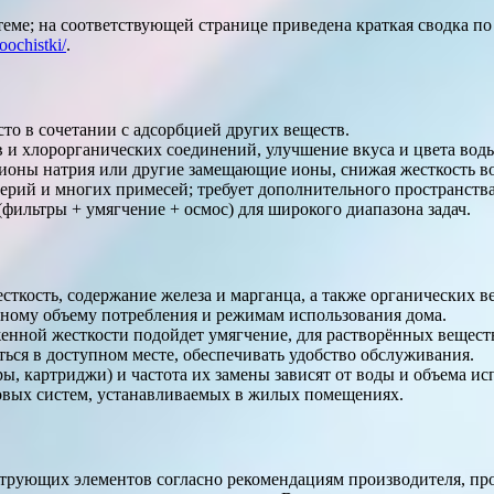
еме; на соответствующей странице приведена краткая сводка по
ochistki/
.
то в сочетании с адсорбцией других веществ.
 и хлорорганических соединений, улучшение вкуса и цвета вод
ионы натрия или другие замещающие ионы, снижая жесткость в
рий и многих примесей; требует дополнительного пространства
ильтры + умягчение + осмос) для широкого диапазона задач.
сткость, содержание железа и марганца, а также органических в
чному объему потребления и режимам использования дома.
енной жесткости подойдет умягчение, для растворённых вещест
ться в доступном месте, обеспечивать удобство обслуживания.
, картриджи) и частота их замены зависят от воды и объема ис
вых систем, устанавливаемых в жилых помещениях.
ьтрующих элементов согласно рекомендациям производителя, пр