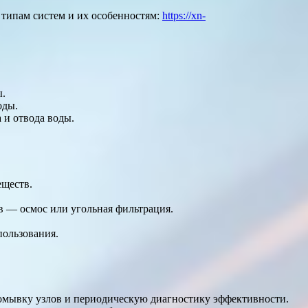
 типам систем и их особенностям:
https://xn-
ы.
оды.
 и отвода воды.
еществ.
в — осмос или угольная фильтрация.
пользования.
омывку узлов и периодическую диагностику эффективности.