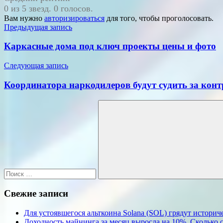
0 из 5 звезд. 0 голосов.
Вам нужно
авторизироваться
для того, чтобы проголосовать.
Навигация
Предыдущая запись
по
Каркасные дома под ключ проекты цены и фото
записям
Следующая запись
Координатора наркодилеров будут судить за конт
Поиск
для:
Поиск
Свежие записи
Для устоявшегося альткоина Solana (SOL) грядут истори
Доходность майнинга за месяц выросла на 10%. Сколько 