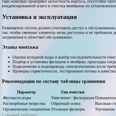
При осмотрах проверяют целостность корпуса, отсутствие прот
конденсированной влаги и очистка мембраны по установленно
Установка и эксплуатация
Размещение систем должно учитывать доступ к обслуживанию,
так, чтобы сменные элементы легко доступны и не требовали 
загрязнения и облегчает обслуживание.
Этапы монтажа
Оценка исходной воды и выбор последовательности очис
Подбор и установка фильтров и мембран, прокладка соед
Подключение к водопроводу, электропитанию (если требуе
Проверка герметичности, тестирование потока и качество
Рекомендации по составу таблицы сравнения
Параметр
Тип очистки
Жесткость воды
Умягчение / фильтрация
Повышенная
Растворённые вещества
Обратный осмос
Высокая ст
Органические соединения
Угольные фильтры
Улучшение 
Средний рейтинг