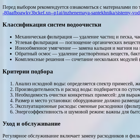
Перед выбором рекомендуется ознакомиться с материалами по т
-80aafboawkv3bckef.xn--p1ai/inzhenernaya-santekhnika/sistemy-vodo
Классификация систем водоочистки
Механическая фильтрация — удаление частиц и песка, час
Углевая фильтрация — поглощение органических веществ
Ионообменное умягчение — замена кальция и магния на 
Обратный осмос — удаление растворённых веществ, бакте
Комплексные решения — сочетание нескольких модулей (ф
Критерии подбора
Анализ исходной воды: определяется спектр примесей, же
Производительность и расход воды: подбирается по суто
Необходимость очистки конкретных примесей: для выраж
Размер и место установки: оборудование должно размеща
Эксплуатационные расходы: сменные расходники (фильтры
Энергоэффективность и шумовой режим: важны для быто
Уход и обслуживание
Регулярное обслуживание включает замену расходников и фил