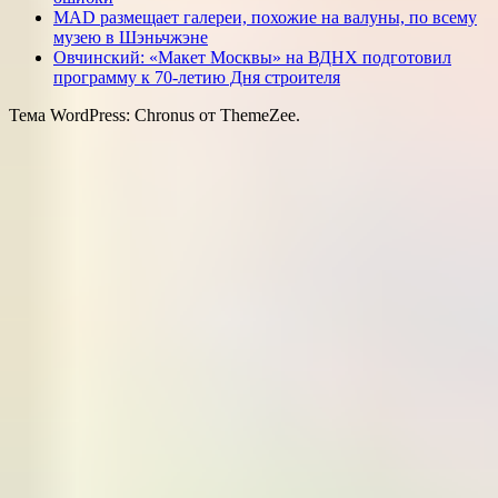
MAD размещает галереи, похожие на валуны, по всему
музею в Шэньчжэне
Овчинский: «Макет Москвы» на ВДНХ подготовил
программу к 70-летию Дня строителя
Тема WordPress: Chronus от ThemeZee.