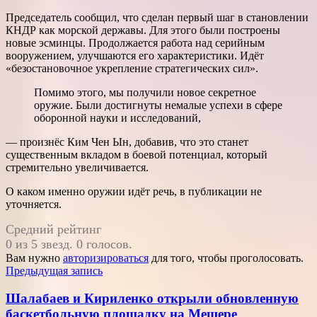
Председатель сообщил, что сделан первый шаг в становлении
КНДР как морской державы. Для этого были построены
новые эсминцы. Продолжается работа над серийным
вооружением, улучшаются его характеристики. Идёт
«безостановочное укрепление стратегических сил».
Помимо этого, мы получили новое секретное
оружие. Были достигнуты немалые успехи в сфере
оборонной науки и исследований,
— произнёс Ким Чен Ын, добавив, что это станет
существенным вкладом в боевой потенциал, который
стремительно увеличивается.
О каком именно оружии идёт речь, в публикации не
уточняется.
Средний рейтинг
0 из 5 звезд. 0 голосов.
Вам нужно
авторизироваться
для того, чтобы проголосовать.
Навигация
Предыдущая запись
по
Шалабаев и Кириленко открыли обновленную
записям
баскетбольную площадку на Мещере