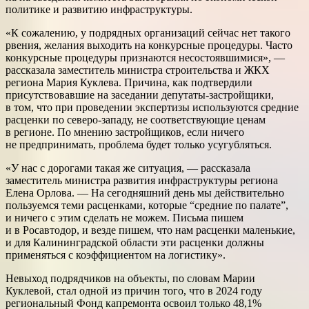
политике и развитию инфраструктуры.
«К сожалению, у подрядных организаций сейчас нет такого
рвения, желания выходить на конкурсные процедуры. Часто
конкурсные процедуры признаются несостоявшимися», —
рассказала заместитель министра строительства и ЖКХ
региона Мария Куклева. Причина, как подтвердили
присутствовавшие на заседании депутаты-застройщики,
в том, что при проведении экспертизы используются средние
расценки по северо-западу, не соответствующие ценам
в регионе. По мнению застройщиков, если ничего
не предпринимать, проблема будет только усугубляться.
«У нас с дорогами такая же ситуация, — рассказала
заместитель министра развития инфраструктуры региона
Елена Орлова. — На сегодняшний день мы действительно
пользуемся теми расценками, которые “средние по палате”,
и ничего с этим сделать не можем. Письма пишем
и в Росавтодор, и везде пишем, что нам расценки маленькие,
и для Калининградской области эти расценки должны
применяться с коэффициентом на логистику».
Невыход подрядчиков на объекты, по словам Марии
Куклевой, стал одной из причин того, что в 2024 году
региональный Фонд капремонта освоил только 48,1%