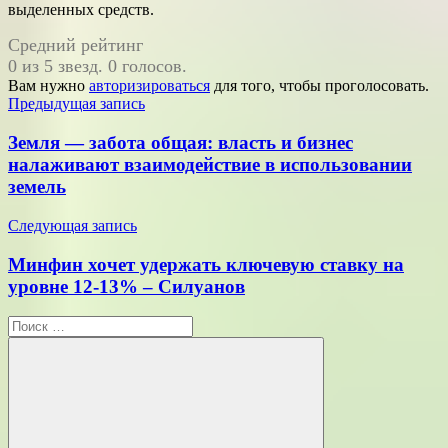
выделенных средств.
Средний рейтинг
0 из 5 звезд. 0 голосов.
Вам нужно
авторизироваться
для того, чтобы проголосовать.
Навигация
Предыдущая запись
по
Земля — забота общая: власть и бизнес
записям
налаживают взаимодействие в использовании
земель
Следующая запись
Минфин хочет удержать ключевую ставку на
уровне 12-13% – Силуанов
Поиск
для: