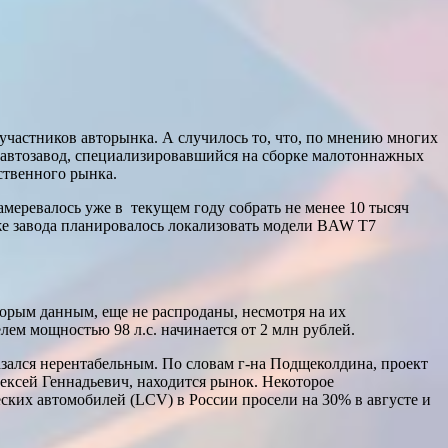
участников авторынка. А случилось то, что, по мнению многих
ту автозавод, специализировавшийся на сборке малотоннажных
ственного рынка.
амеревалось уже в текущем году собрать не менее 10 тысяч
 же завода планировалось локализовать модели BAW T7
оторым данным, еще не распроданы, несмотря на их
ем мощностью 98 л.с. начинается от 2 млн рублей.
зался нерентабельным. По словам г-на Подщеколдина, проект
ексей Геннадьевич, находится рынок. Некоторое
их автомобилей (LCV) в России просели на 30% в августе и