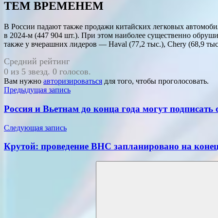
ТЕМ ВРЕМЕНЕМ
В России падают также продажи китайских легковых автомобиле
в 2024-м (447 904 шт.). При этом наиболее существенно обру
также у вчерашних лидеров — Haval (77,2 тыс.), Chery (68,9 тыс.)
Средний рейтинг
0 из 5 звезд. 0 голосов.
Вам нужно
авторизироваться
для того, чтобы проголосовать.
Навигация
Предыдущая запись
по
Россия и Вьетнам до конца года могут подписать
записям
Следующая запись
Крутой: проведение ВНС запланировано на конец
Поиск
для: