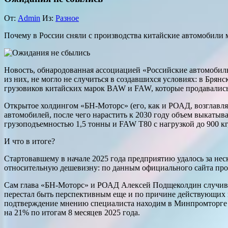
От:
Admin
Из:
Разное
Почему в России сняли с производства китайские автомобили
Новость, обнародованная ассоциацией «Российские автомобиль
из них, не могло не случиться в создавшихся условиях: в Бря
грузовиков китайских марок BAW и FAW, которые продавалис
Открытое холдингом «БН-Моторс» (его, как и РОАД, возглавляе
автомобилей, после чего нарастить к 2030 году объем выкатыв
грузоподъемностью 1,5 тонны и FAW T80 с нагрузкой до 900 кг
И что в итоге?
Стартовавшему в начале 2025 года предприятию удалось за неск
относительную дешевизну: по данным официального сайта произ
Сам глава «БН-Моторс» и РОАД Алексей Подщеколдин случившу
перестал быть перспективным еще и по причине действующих кр
подтверждение мнению специалиста находим в Минпромторге —
на 21% по итогам 8 месяцев 2025 года.