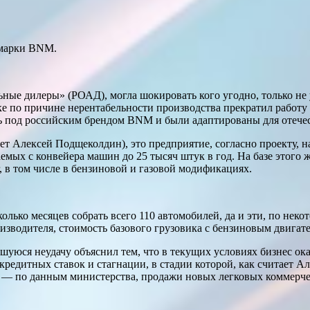
 марки BNM.
ные дилеры» (РОАД), могла шокировать кого угодно, только не 
нске по причине нерентабельности производства прекратил рабо
ь под российским брендом BNM и были адаптированы для отече
т Алексей Подщеколдин), это предприятие, согласно проекту, н
аемых с конвейера машин до 25 тысяч штук в год. На базе этого
, в том числе в бензиновой и газовой модификациях.
олько месяцев собрать всего 110 автомобилей, да и эти, по нек
водителя, стоимость базового грузовика с бензиновым двигател
юся неудачу объяснил тем, что в текущих условиях бизнес ока
едитных ставок и стагнации, в стадии которой, как считает Ал
 по данным министерства, продажи новых легковых коммерческ