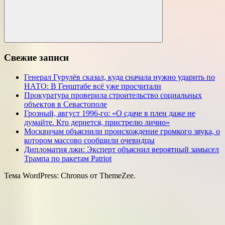
Поиск
Свежие записи
Генерал Гурулёв сказал, куда сначала нужно ударить по
НАТО: В Генштабе всё уже просчитали
Прокуратура проверила строительство социальных
объектов в Севастополе
Грозный, август 1996-го: «О сдаче в плен даже не
думайте. Кто дернется, пристрелю лично»
Москвичам объяснили происхождение громкого звука, о
котором массово сообщили очевидцы
Дипломатия лжи: Эксперт объяснил вероятный замысел
Трампа по ракетам Patriot
Тема WordPress: Chronus от ThemeZee.