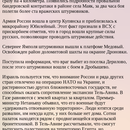
сразу на 4 километра. Появились подробности провальной
бандеровской контратаки в районе села Маяк, за два часа боя
полегли более ста вражеских штурмовиков.
Армия России вошла в центр Купянска и приблизилась к
микрорайону Юбилейный. Этот факт признали в ВСУ, с
прискорбием отметив, что в город вошли крупные силы
русских, позволяющие проводить штурмовые действия.
Севернее Ямполя штурмовики вышли к платфоме Медовый.
Освобожден район доломитовой шахты на окраине Дроновки.
Поступила информация, что враг выбит из поселка Дерилово,
после этого штурмовики вошли с боем в Дробышево.
Израиль пользуется тем, что внимание России и ряда других
стран отвлечено на операцию НАТО на Украине, и
растерянностью других ближневосточных государств, не
способных оказать сопротивление экспансии Тель-Авива. В
Газе равняются с землей квартал за кварталом. Премьер-
министр Нетаньяху объявил, что его военные будут
«удерживать отвоеванную территорию». Люди ютятся среди
развалин, им некуда идти, у них больше нет дома. Сотни
палаток находятся рядом с продвигающейся израильской
бронетехникой. В Тель-Авиве рассчитывали, что смогут
вытеснить палестинцев на территорию Египта, но