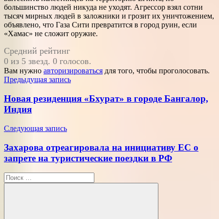
большинство людей никуда не уходят. Агрессор взял сотни
тысяч мирных людей в заложники и грозит их уничтожением,
объявлено, что Газа Сити превратится в город руин, если
«Хамас» не сложит оружие.
Средний рейтинг
0 из 5 звезд. 0 голосов.
Вам нужно
авторизироваться
для того, чтобы проголосовать.
Навигация
Предыдущая запись
по
Новая резиденция «Бхурат» в городе Бангалор,
записям
Индия
Следующая запись
Захарова отреагировала на инициативу ЕС о
запрете на туристические поездки в РФ
Поиск
для: