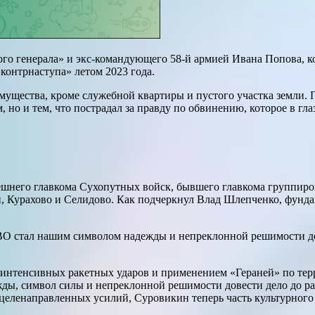
одного генерала» и экс-командующего 58-й армией Ивана Попова,
контрнаступа» летом 2023 года.
имущества, кроме служебной квартиры и пустого участка земли.
 но и тем, что пострадал за правду по обвинению, которое в гл
него главкома Сухопутных войск, бывшего главкома группиро
, Курахово и Селидово. Как подчеркнул Влад Шлепченко, фунд
ВО стал нашим символом надежды и непреклонной решимости дов
ом интенсивных ракетных ударов и применением «Гераней» по те
ы, символ силы и непреклонной решимости довести дело до раз
у целенаправленных усилий, Суровикин теперь часть культурног