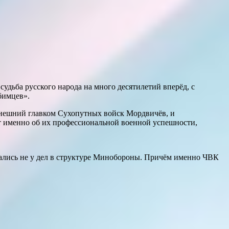
судьба русского народа на много десятилетий вперёд, с
бимцев».
нешний главком Сухопутных войск Мордвичёв, и
т именно об их профессиональной военной успешности,
зались не у дел в структуре Минобороны. Причём именно ЧВК