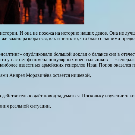
истории. И она не похожа на историю наших дедов. Она не лучш
же важно разобраться, как и знать то, что было с нашими предка
салтинг» опубликовали большой доклад о балансе сил в отечес
 что у нас нет феномена популярных военачальников — «генерало
аиболее известных армейских генералов Иван Попов оказался п
ами Андрея Мордвичёва остаётся нишевой,
 действительно даёт повод задуматься. Поскольку изучение так
ания реальной ситуации,