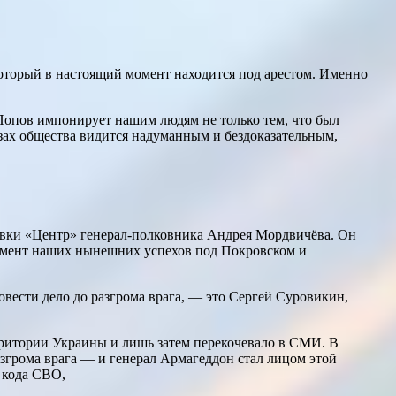
 который в настоящий момент находится под арестом. Именно
 Попов импонирует нашим людям не только тем, что был
азах общества видится надуманным и бездоказательным,
вки «Центр» генерал-полковника Андрея Мордвичёва. Он
амент наших нынешних успехов под Покровском и
ести дело до разгрома врага, — это Сергей Суровикин,
рритории Украины и лишь затем перекочевало в СМИ. В
грома врага — и генерал Армагеддон стал лицом этой
о кода СВО,