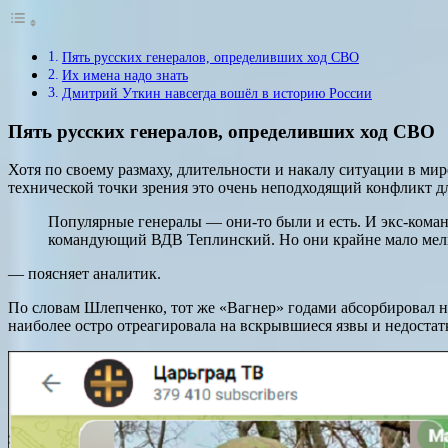
Пять русских генералов, определивших ход СВО
Их имена надо знать
Дмитрий Уткин навсегда вошёл в историю России
Пять русских генералов, определивших ход СВО
Хотя по своему размаху, длительности и накалу ситуации в мир
технической точки зрения это очень неподходящий конфликт д
Популярные генералы — они-то были и есть. И экс-ком
командующий ВДВ Теплинский. Но они крайне мало мель
— поясняет аналитик.
По словам Шлепченко, тот же «Вагнер» годами абсорбировал 
наиболее остро отреагировала на вскрывшиеся язвы и недостат