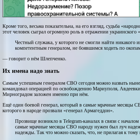
Кроме того, весьма показательна, на его взгляд, судьба «нар
этот человек сыграл огромную роль в отражении украинского «
Честный служака, у которого не смогли найти никакого 
компетентным генералом, не боявшимся ходить по окопам,
— говорит о нём Шлепченко.
Их имена надо знать
Самым успешным генералом СВО сегодня можно назвать нынеш
командовал операцией по освобождению Мариуполя, Авдеевки
Мирноградом заложен именно при нём.
Ещё один боевой генерал, который в самые мрачные месяцы С
которого в народе прозвали «генерал Армагеддон».
Прозвище возникло в Telegram-каналах в связи с начал
самые мрачные месяцы СВО народу нужен был луч надежд
надежды. Так что можно сказать, что, не прилагая к том