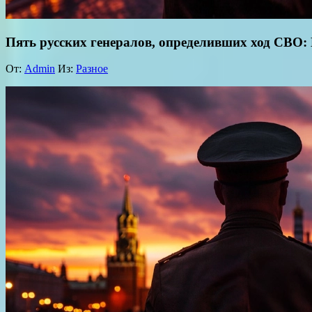
Пять русских генералов, определивших ход СВО: 
От:
Admin
Из:
Разное