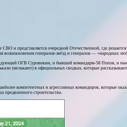
е СВО и представляется очередной Отечественной, где решается 
ля возникновения генералов-звёзд и генералов — «народных лю
андующий ОГВ Суровикин, и бывший командарм-58 Попов, и ны
кали (мелькают) в официальных сводках, которые рассказываю
наиболее компетентных и агрессивных командиров, которые ока
ки предвоенного строительства.