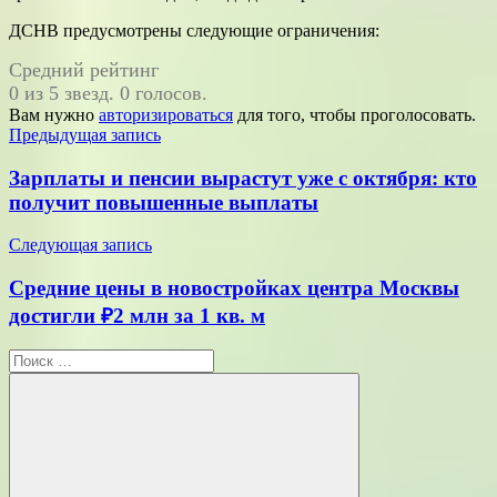
ДСНВ предусмотрены следующие ограничения:
Средний рейтинг
0 из 5 звезд. 0 голосов.
Вам нужно
авторизироваться
для того, чтобы проголосовать.
Навигация
Предыдущая запись
по
Зарплаты и пенсии вырастут уже с октября: кто
записям
получит повышенные выплаты
Следующая запись
Средние цены в новостройках центра Москвы
достигли ₽2 млн за 1 кв. м
Поиск
для: