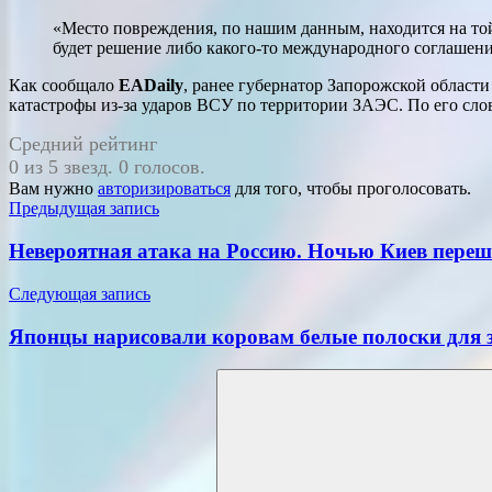
«Место повреждения, по нашим данным, находится на той 
будет решение либо какого-то международного соглашени
Как сообщало
EADaily
, ранее губернатор Запорожской област
катастрофы из-за ударов ВСУ по территории ЗАЭС. По его слова
Средний рейтинг
0 из 5 звезд. 0 голосов.
Вам нужно
авторизироваться
для того, чтобы проголосовать.
Навигация
Предыдущая запись
по
Невероятная атака на Россию. Ночью Киев переш
записям
Следующая запись
Японцы нарисовали коровам белые полоски для 
Поиск
для: