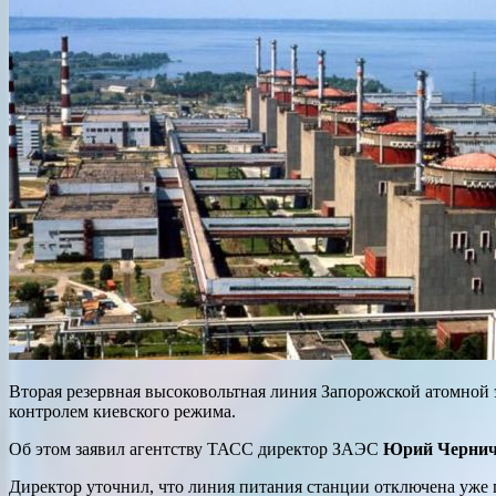
Вторая резервная высоковольтная линия Запорожской атомной 
контролем киевского режима.
Об этом заявил агентству ТАСС директор ЗАЭС
Юрий Черни
Директор уточнил, что линия питания станции отключена уже п