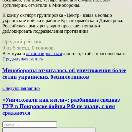
артиллерии, отметили в Минобороны.
К концу октября группировка «Центр» взяла в кольцо
украинские войска в районе Красноармейска и Димитрова.
Российская армия регулярно пресекает попытки
деблокировать подразделения противника.
Средний рейтинг
0 из 5 звезд. 0 голосов.
Вам нужно
авторизироваться
для того, чтобы проголосовать.
Навигация
Предыдущая запись
по
Минобороны отчиталось об уничтожении более
записям
сотни украинских беспилотников
Следующая запись
«Уничтожали как кегли»: разбившие спецназ
ГУР в Покровске бойцы РФ не знали, с кем
сражаются
Поиск
для: