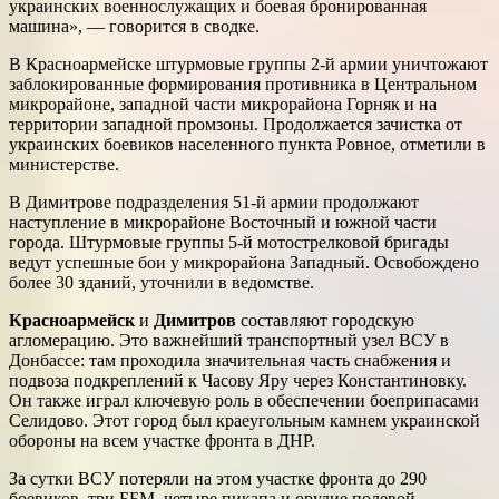
украинских военнослужащих и боевая бронированная
машина», — говорится в сводке.
В Красноармейске штурмовые группы 2-й армии уничтожают
заблокированные формирования противника в Центральном
микрорайоне, западной части микрорайона Горняк и на
территории западной промзоны. Продолжается зачистка от
украинских боевиков населенного пункта Ровное, отметили в
министерстве.
В Димитрове подразделения 51-й армии продолжают
наступление в микрорайоне Восточный и южной части
города. Штурмовые группы 5-й мотострелковой бригады
ведут успешные бои у микрорайона Западный. Освобождено
более 30 зданий, уточнили в ведомстве.
Красноармейск
и
Димитров
составляют городскую
агломерацию. Это важнейший транспортный узел ВСУ в
Донбассе: там проходила значительная часть снабжения и
подвоза подкреплений к Часову Яру через Константиновку.
Он также играл ключевую роль в обеспечении боеприпасами
Селидово. Этот город был краеугольным камнем украинской
обороны на всем участке фронта в ДНР.
За сутки ВСУ потеряли на этом участке фронта до 290
боевиков, три ББМ, четыре пикапа и орудие полевой