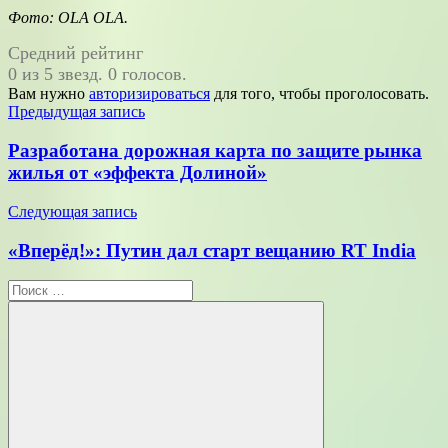
Фото: OLA OLA.
Средний рейтинг
0 из 5 звезд. 0 голосов.
Вам нужно
авторизироваться
для того, чтобы проголосовать.
Навигация
Предыдущая запись
по
Разработана дорожная карта по защите рынка
записям
жилья от «эффекта Долиной»
Следующая запись
«Вперёд!»: Путин дал старт вещанию RT India
Поиск
для: