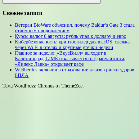
Поиск
Свежие записи
Ветеран BioWare объяснил, почему Baldur’s Gate 3 стала
отличным продолжением
Курсы валют 8 августа: рубль упал к доллару и евро
Кибербезопасность: криптостилер для macOS, слежка
через Wi-Fi в отелях и крупные утечки недели
Главное за неделю: «ВкусВилл» выходит в
Калининград, LIMÉ отказывается от франчайзинга,
«Яндекс Лавка» открывает кафе
Wildberries включил в страхование заказов риски ударов
БПЛА
Тема WordPress: Chronus от ThemeZee.