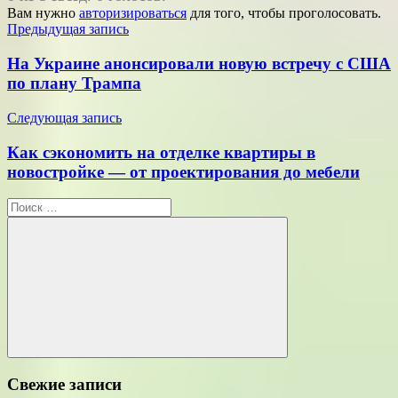
Вам нужно
авторизироваться
для того, чтобы проголосовать.
Навигация
Предыдущая запись
по
На Украине анонсировали новую встречу с США
записям
по плану Трампа
Следующая запись
Как сэкономить на отделке квартиры в
новостройке — от проектирования до мебели
Поиск
для:
Поиск
Свежие записи