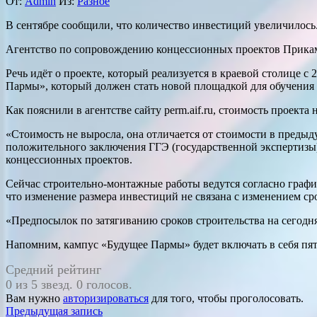
От:
Admin
Из:
Разное
В сентябре сообщили, что количество инвестиций увеличилось
Агентство по сопровождению концессионных проектов Прикамья 
Речь идёт о проекте, который реализуется в краевой столице 
Пармы», который должен стать новой площадкой для обучения 
Как пояснили в агентстве сайту perm.aif.ru, стоимость проект
«Стоимость не выросла, она отличается от стоимости в пред
положительного заключения ГГЭ (государственной экспертизы)
концессионных проектов.
Сейчас строительно-монтажные работы ведутся согласно графи
что изменение размера инвестиций не связана с изменением ср
«Предпосылок по затягиванию сроков строительства на сегодня
Напомним, кампус «Будущее Пармы» будет включать в себя пят
Средний рейтинг
0 из 5 звезд. 0 голосов.
Вам нужно
авторизироваться
для того, чтобы проголосовать.
Навигация
Предыдущая запись