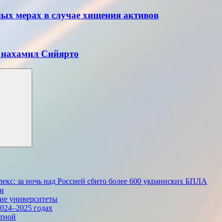
ных мерах в случае хищения активов
а нахамил Сийярто
екс: за ночь над Россией сбито более 600 украинских БПЛА
ии
кие университеты
024–2025 годах
стной