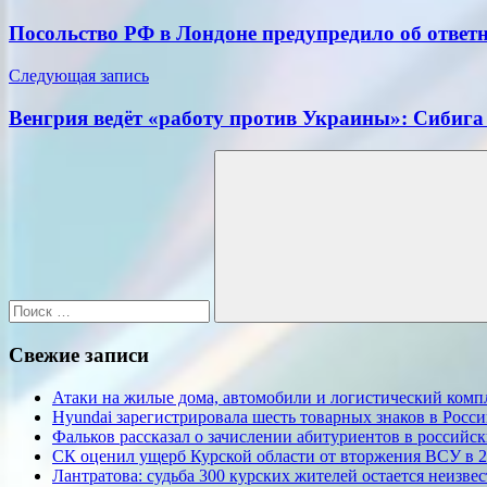
по
Посольство РФ в Лондоне предупредило об ответ
записям
Следующая запись
Венгрия ведёт «работу против Украины»: Сибиг
Поиск
для:
Поиск
Свежие записи
Атаки на жилые дома, автомобили и логистический компл
Hyundai зарегистрировала шесть товарных знаков в Росс
Фальков рассказал о зачислении абитуриентов в российс
СК оценил ущерб Курской области от вторжения ВСУ в 2
Лантратова: судьба 300 курских жителей остается неизве