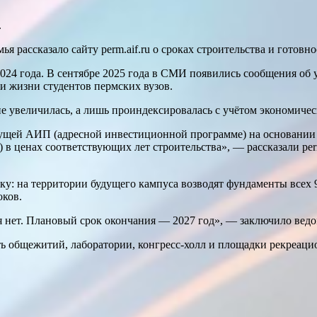
.
рассказало сайту perm.aif.ru о сроках строительства и готовн
с 2024 года. В сентябре 2025 года в СМИ появились сообщения 
и жизни студентов пермских вузов.
а не увеличилась, а лишь проиндексировалась с учётом экономиче
ыдущей АИП (адресной инвестиционной программе) на основании
 в ценах соответствующих лет строительства», — рассказали per
ку: на территории будущего кампуса возводят фундаменты всех 
оков.
 нет. Плановый срок окончания — 2027 год», — заключило ведом
ь общежитий, лаборатории, конгресс-холл и площадки рекреаци