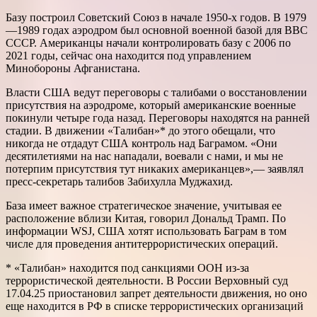
Базу построил Советский Союз в начале 1950-х годов. В 1979
—1989 годах аэродром был основной военной базой для ВВС
СССР. Американцы начали контролировать базу с 2006 по
2021 годы, сейчас она находится под управлением
Минобороны Афганистана.
Власти США ведут переговоры с талибами о восстановлении
присутствия на аэродроме, который американские военные
покинули четыре года назад. Переговоры находятся на ранней
стадии. В движении «Талибан»* до этого обещали, что
никогда не отдадут США контроль над Баграмом. «Они
десятилетиями на нас нападали, воевали с нами, и мы не
потерпим присутствия тут никаких американцев»,— заявлял
пресс-секретарь талибов Забихулла Муджахид.
База имеет важное стратегическое значение, учитывая ее
расположение вблизи Китая, говорил Дональд Трамп. По
информации WSJ, США хотят использовать Баграм в том
числе для проведения антитеррористических операций.
* «Талибан» находится под санкциями ООН из-за
террористической деятельности. В России Верховный суд
17.04.25 приостановил запрет деятельности движения, но оно
еще находится в РФ в списке террористических организаций