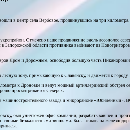
ошли в центр села Вербовое, продвинувшись на три километра
укрепрайон. Отмечено наше продвижение вдоль лесополос север
 в Запорожской области противника выбивают из Новогригоров
черов Яром и Дорожным, освободив большую часть Никаноровк
в лесную зону, примыкающую к Славянску, и движется к городу.
лометра к Дроновке и ведут мощный артиллерийский обстрел с
рошо просматривается Северск.
и машиностроительного завода и микрорайоне «Юбилейный». ВС
ровску, был уничтожен офис компании, разрабатывавшей и прои
 своими безжалостными звонками. Была атакована железнодорож
припасы.