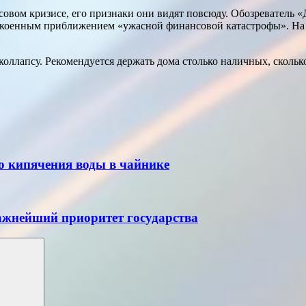
вом кризисе, его признаки они видят повсюду. Обозреватель «Д
спокоенным приближением «ужасной финансовой катастрофы». Н
коллапсу. Рекомендуется держать дома столько наличных, сколь
о кипячения воды в чайнике
жнейший приоритет государства