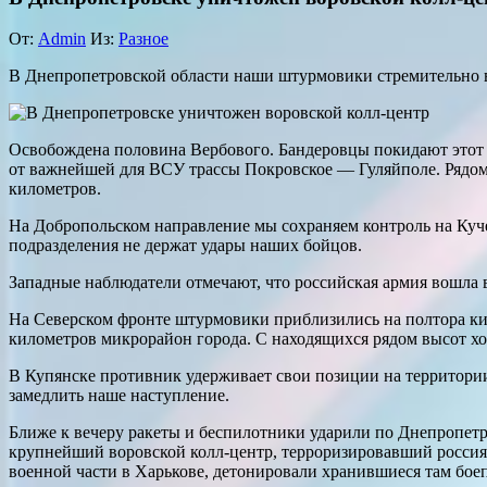
От:
Admin
Из:
Разное
В Днепропетровской области наши штурмовики стремительно в
Освобождена половина Вербового. Бандеровцы покидают этот 
от важнейшей для ВСУ трассы Покровское — Гуляйполе. Рядом
километров.
На Добропольском направление мы сохраняем контроль на Ку
подразделения не держат удары наших бойцов.
Западные наблюдатели отмечают, что российская армия вошла 
На Северском фронте штурмовики приблизились на полтора ки
километров микрорайон города. С находящихся рядом высот хо
В Купянске противник удерживает свои позиции на территори
замедлить наше наступление.
Ближе к вечеру ракеты и беспилотники ударили по Днепропет
крупнейший воровской колл-центр, терроризировавший россиян
военной части в Харькове, детонировали хранившиеся там бое