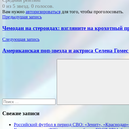
Средний рейтинг
0 из 5 звезд. 0 голосов.
Вам нужно
авторизироваться
для того, чтобы проголосовать.
Навигация
Предыдущая запись
по
Чемодан на стероидах: взгляните на крохотный 
записям
Следующая запись
Американская поп-звезда и актриса Селена Гоме
Поиск
для:
Поиск
Свежие записи
Российский футбол в период СВО: «Зенит», «Краснодар