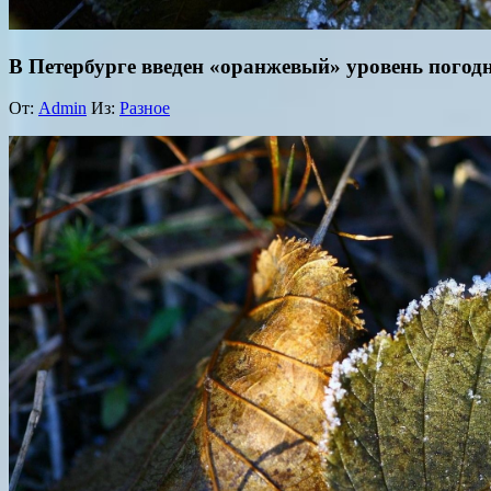
В Петербурге введен «оранжевый» уровень погод
От:
Admin
Из:
Разное