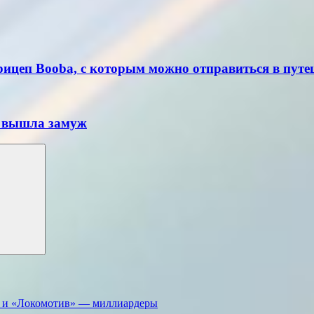
прицеп Booba, с которым можно отправиться в пут
с вышла замуж
» и «Локомотив» — миллиардеры