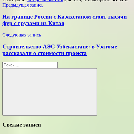
Навигация
Предыдущая запись
по
На границе России с Казахстаном стоят тысячи
записям
фур с грузами из Китая
Следующая запись
Строительство АЭС Узбекистане: в Узатоме
рассказали о стоимости проекта
Поиск
для:
Поиск
Свежие записи