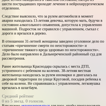
шести пострадавших проходят лечение в нейрохирургическом
отделении.
Следствие выяснило, что за рулем автомобиля в момент
аварии находилась 13-летняя девочка, которую мать, будучи в
состоянии алкогольного опьянения, допустила к управлению
машиной. Подросток не справился с управлением, съехал с
дороги и врезался в дерево.
В отношении 31-летней женщины заведено уголовное дело по
статьям «причинение смерти по неосторожности» и
«причинение тяжкого вреда здоровью по неосторожности».
Дело было направлено в Дальнереченский районный суд для
рассмотрения.
Ранее жительница Краснодара скрылась с места ДТП,
устроенного с ребенком на коленях. 38-летняя местная
жительница находилась за рулем иномарки и двигалась на
дворовой территории по улице Круговой, посадив ребенка к
себе на колени. Не справившись с управлением, легковушка
врезалась в шлагбаум.
Средний рейтинг
0 из 5 звезд. 0 голосов.
Вам нужно
авторизироваться
для того, чтобы проголосовать.