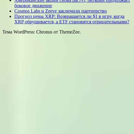
Американские акции снова растут, биткоин продолжает
боковое движение
Cosmos Labs и Zeeve заключили партнерство
Прогноз цены XRP: Возвращается ли $1 в игру, когда
XRP обрушивается, а ETF становятся отрицательными?
Тема WordPress: Chronus от ThemeZee.